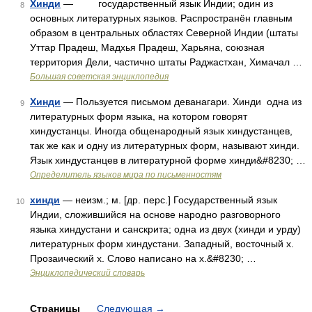
Хинди
— государственный язык Индии; один из
8
основных литературных языков. Распространён главным
образом в центральных областях Северной Индии (штаты
Уттар Прадеш, Мадхья Прадеш, Харьяна, союзная
территория Дели, частично штаты Раджастхан, Химачал …
Большая советская энциклопедия
Хинди
— Пользуется письмом деванагари. Хинди одна из
9
литературных форм языка, на котором говорят
хиндустанцы. Иногда общенародный язык хиндустанцев,
так же как и одну из литературных форм, называют хинди.
Язык хиндустанцев в литературной форме хинди&#8230; …
Определитель языков мира по письменностям
хинди
— неизм.; м. [др. перс.] Государственный язык
10
Индии, сложившийся на основе народно разговорного
языка хиндустани и санскрита; одна из двух (хинди и урду)
литературных форм хиндустани. Западный, восточный х.
Прозаический х. Слово написано на х.&#8230; …
Энциклопедический словарь
Страницы
Следующая
→