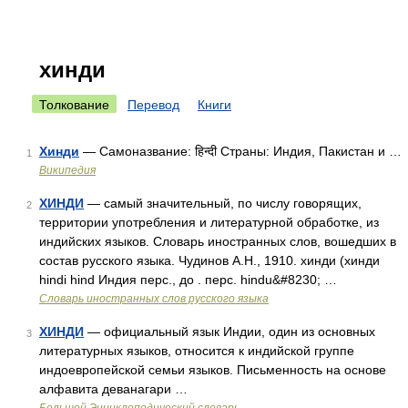
хинди
Толкование
Перевод
Книги
Хинди
— Самоназвание: हिन्दी Страны: Индия, Пакистан и …
1
Википедия
ХИНДИ
— самый значительный, по числу говорящих,
2
территории употребления и литературной обработке, из
индийских языков. Словарь иностранных слов, вошедших в
состав русского языка. Чудинов А.Н., 1910. хинди (хинди
hindi hind Индия перс., до . перс. hindu&#8230; …
Словарь иностранных слов русского языка
ХИНДИ
— официальный язык Индии, один из основных
3
литературных языков, относится к индийской группе
индоевропейской семьи языков. Письменность на основе
алфавита деванагари …