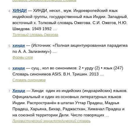
Большой Энциклопедический словарь
ХИНДИ
— ХИНДИ, нескл., муж. Индоевропейский язык
4
индийской группы, государственный язык Индии. Западный,
восточный х. Толковый словарь Ожегова. С.И. Ожегов, Н.Ю.
Шведова. 1949 1992 …
Толковый словарь Ожегова
хинди
— (Источник: «Полная акцентуированная парадигма
5
по А. А. Зализняку») …
Формы слов
хинди
— сущ., кол во синонимов: 2 • урду (2) • язык (247)
6
Словарь синонимов ASIS. В.Н. Тришин. 2013 …
Словарь синонимов
Хинди
— Хинди один из индийских (индоарийских) языков.
7
Официальный и один из основных литературных языков
Индии. Распространён в штатах Уттар Прадеш, Мадхья
Прадеш, Харьяна, Бихар, Раджастхан, Химачал Прадеш и
на союзной территории Дели. Число говорящих …
Лингвистический энциклопедический словарь