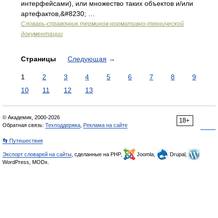
интерфейсами), или множество таких объектов и/или
артефактов,&#8230; …
Словарь-справочник терминов нормативно-технической
документации
Страницы
Следующая
→
1
2
3
4
5
6
7
8
9
10
11
12
13
© Академик, 2000-2026
18+
Обратная связь:
Техподдержка
,
Реклама на сайте
👣 Путешествия
Экспорт словарей на сайты
, сделанные на PHP,
Joomla,
Drupal,
WordPress, MODx.