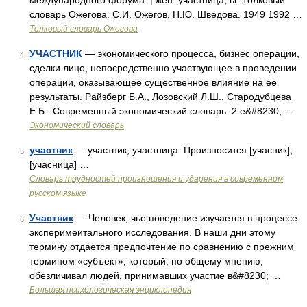
международного форума. | жен. участница, ы. Толковый
словарь Ожегова. С.И. Ожегов, Н.Ю. Шведова. 1949 1992 …
Толковый словарь Ожегова
УЧАСТНИК
— экономического процесса, бизнес операции,
4
сделки лицо, непосредственно участвующее в проведении
операции, оказывающее существенное влияние на ее
результаты. Райзберг Б.А., Лозовский Л.Ш., Стародубцева
Е.Б.. Современный экономический словарь. 2 е&#8230; …
Экономический словарь
участник
— участник, участница. Произносится [учасник],
5
[учасница] …
Словарь трудностей произношения и ударения в современном
русском языке
Участник
— Человек, чье поведение изучается в процессе
6
эксперимеитального исследования. В наши дни этому
термину отдается предпочтение по сравнению с прежним
термином «субъект», который, по общему мнению,
обезличивал людей, принимавших участие в&#8230; …
Большая психологическая энциклопедия