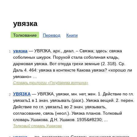
увязка
Толкование
Перевод
Книги
увязка
— УВЯЗКА, арх., диал. – Связка; здесь: связка
1
соболиных шкурок. Порухой стала соболиная кладь,
дармовая увязка. Вот откуда грехи земные (2. 318). Ср.
Даль 4. 464: увязка в контексте Какова увязка? «хорошо ли
увязано» …
Словарь трилогии «Государева вотчина»
УВЯЗКА
— УВЯЗКА, увязки, мн. нет, жен. 1. Действие по гл.
2
увязать1 в 1 знач. увязывать (разг.). Увязка вещей. 2. перен.
Действие по гл. увязать1 во 2 знач. увязывать,
согласование, связь (неол.). Увязка планов. Толковый
словарь Ушакова. Д.Н. Ушаков. 1935&#8230; …
Толковый словарь Ушакова