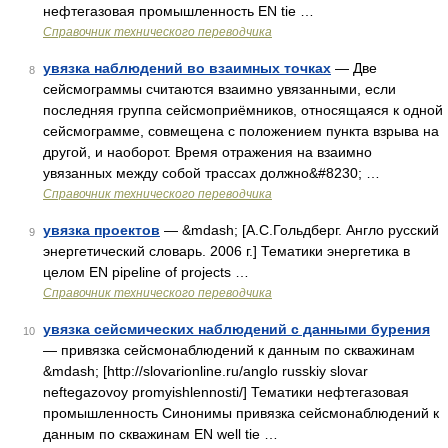
нефтегазовая промышленность EN tie …
Справочник технического переводчика
увязка наблюдений во взаимных точках
— Две
8
сейсмограммы считаются взаимно увязанными, если
последняя группа сейсмоприёмников, относящаяся к одной
сейсмограмме, совмещена с положением пункта взрыва на
другой, и наоборот. Время отражения на взаимно
увязанных между собой трассах должно&#8230; …
Справочник технического переводчика
увязка проектов
— &mdash; [А.С.Гольдберг. Англо русский
9
энергетический словарь. 2006 г.] Тематики энергетика в
целом EN pipeline of projects …
Справочник технического переводчика
увязка сейсмических наблюдений с данными бурения
10
— привязка сейсмонаблюдений к данным по скважинам
&mdash; [http://slovarionline.ru/anglo russkiy slovar
neftegazovoy promyishlennosti/] Тематики нефтегазовая
промышленность Синонимы привязка сейсмонаблюдений к
данным по скважинам EN well tie …