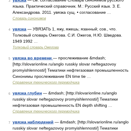
увязка
— см. согласование Словарь синонимов русского
3
языка. Практический справочник. М.: Русский язык. З. Е.
Александрова. 2011. увязка сущ. • согласование …
Словарь синонимов
увязка
— УВЯЗАТЬ 1, яжу, яжешь; язанный; сов., что.
4
Толковый словарь Ожегова. С.И. Ожегов, Н.Ю. Шведова.
1949 1992 …
Толковый словарь Ожегова
увязка во времени
— прослеживание &mdash;
5
[http://slovarionline.ru/anglo russkiy slovar neftegazovoy
promyishlennosti/] Тематики нефтегазовая промышленность
Синонимы прослеживание EN time tie …
Справочник технического переводчика
увязка глубин
— &mdash; [http://slovarionline.ru/anglo
6
russkiy slovar neftegazovoy promyishlennosti/] Тематики
нефтегазовая промышленность EN depth shifting …
Справочник технического переводчика
увязка наблюдений
— &mdash; [http://slovarionline.ru/anglo
7
russkiy slovar neftegazovoy promyishlennosti/] Тематики