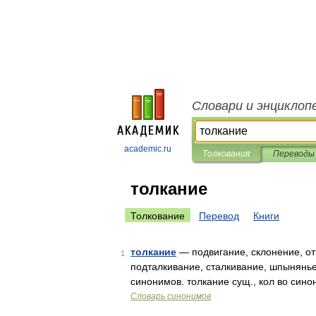
Словари и энциклоп
academic.ru
Толкования
Переводы
толкание
Толкование
Перевод
Книги
толкание
— подвигание, склонение, от
1
подталкивание, сталкивание, шпынянье
синонимов. толкание сущ., кол во сино
Словарь синонимов