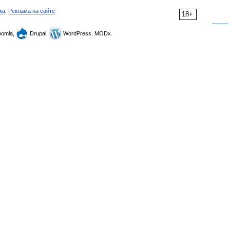
ка
,
Реклама на сайте
18+
omla,
Drupal,
WordPress, MODx.