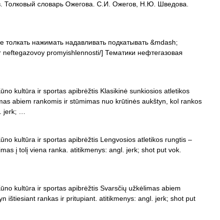
 Толковый словарь Ожегова. С.И. Ожегов, Н.Ю. Шведова.
е толкать нажимать надавливать подкатывать &mdash;
ovar neftegazovoy promyishlennosti/] Тематики нефтегазовая
no kultūra ir sportas apibrėžtis Klasikinė sunkiosios atletikos
mas abiem rankomis ir stūmimas nuo krūtinės aukštyn, kol rankos
. jerk; …
no kultūra ir sportas apibrėžtis Lengvosios atletikos rungtis –
as į tolį viena ranka. atitikmenys: angl. jerk; shot put vok.
ūno kultūra ir sportas apibrėžtis Svarsčių užkėlimas abiem
 ištiesiant rankas ir pritupiant. atitikmenys: angl. jerk; shot put