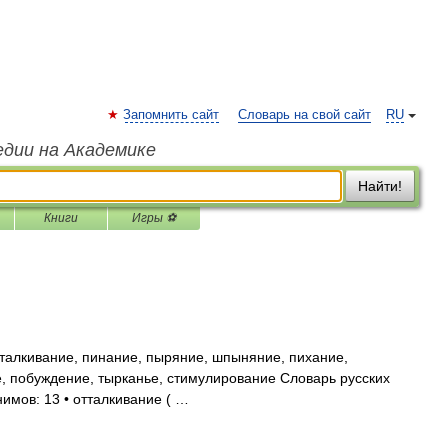
Запомнить сайт
Словарь на свой сайт
RU
едии на Академике
Найти!
Книги
Игры ⚽
талкивание, пинание, пыряние, шпыняние, пихание,
, побуждение, тырканье, стимулирование Словарь русских
нимов: 13 • отталкивание ( …