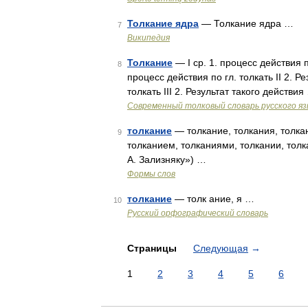
Толкание ядра
— Толкание ядра …
7
Википедия
Толкание
— I ср. 1. процесс действия по 
8
процесс действия по гл. толкать II 2. Ре
толкать III 2. Результат такого действия
Современный толковый словарь русского я
толкание
— толкание, толкания, толкан
9
толканием, толканиями, толкании, тол
А. Зализняку») …
Формы слов
толкание
— толк ание, я …
10
Русский орфографический словарь
Страницы
Следующая
→
1
2
3
4
5
6