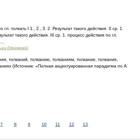
гл. толкать I 1., 2., 3. 2. Результат такого действия. II ср. 1.
зультат такого действия. III ср. 1. процесс действия по гл.
 …
зыка Ефремовой
ия, толканий, толканию, толканиям, толкание, толкания,
каниях (Источник: «Полная акцентуированная парадигма по А.
7
8
9
10
11
12
13