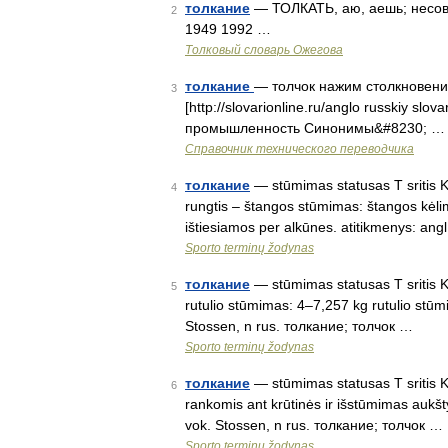
толкание
— ТОЛКАТЬ, аю, аешь; несов.
2
1949 1992 …
Толковый словарь Ожегова
толкание
— толчок нажим столкновени
3
[http://slovarionline.ru/anglo russkiy sl
промышленность Синонимы&#8230; …
Справочник технического переводчика
толкание
— stūmimas statusas T sritis Kū
4
rungtis – štangos stūmimas: štangos kėli
ištiesiamos per alkūnes. atitikmenys: angl
Sporto terminų žodynas
толкание
— stūmimas statusas T sritis Kū
5
rutulio stūmimas: 4–7,257 kg rutulio stūmim
Stossen, n rus. толкание; толчок …
Sporto terminų žodynas
толкание
— stūmimas statusas T sritis K
6
rankomis ant krūtinės ir išstūmimas aukštyn
vok. Stossen, n rus. толкание; толчок …
Sporto terminų žodynas