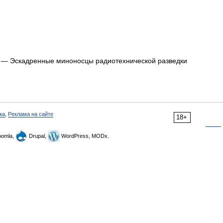
— Эскадренные миноносцы радиотехнической разведки
ка
,
Реклама на сайте
18+
omla,
Drupal,
WordPress, MODx.