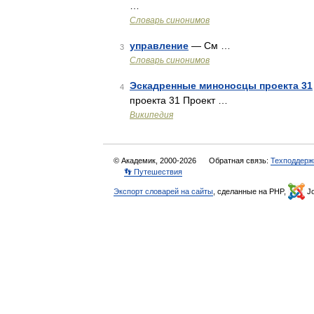
…
Словарь синонимов
управление
— См …
3
Словарь синонимов
Эскадренные миноносцы проекта 31
4
проекта 31 Проект …
Википедия
© Академик, 2000-2026
Обратная связь:
Техподдерж
👣 Путешествия
Экспорт словарей на сайты
, сделанные на PHP,
Jo