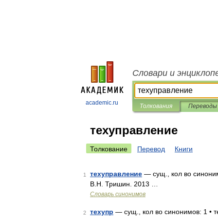
Словари и энциклоп
academic.ru
Толкования
Переводы
техуправление
Толкование
Перевод
Книги
техуправление
— сущ., кол во синоним
1
В.Н. Тришин. 2013 …
Словарь синонимов
техупр
— сущ., кол во синонимов: 1 • 
2