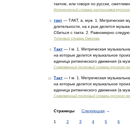
тактом, или говоря по русски, сметлив
Исторический словарь галлицизмов русског
такт
— ТАКТ, а, муж. 1. Метрическая м
8
длительности, на к рые делится музык
Сбиться с такта. 2. Равномерно следу
Толковый словарь Ожегова
Такт
— I м. 1. Метрическая музыкальна
9
на которые делится музыкальное произ
единица ритмического движения (в муз
Современный толковый словарь русского я
Такт
— I м. 1. Метрическая музыкальна
10
на которые делится музыкальное произ
единица ритмического движения (в муз
Современный толковый словарь русского я
Страницы
Следующая
→
1
2
3
4
5
6