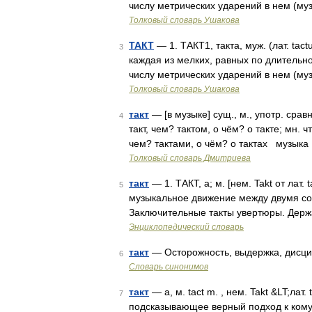
числу метрических ударений в нем (муз
Толковый словарь Ушакова
ТАКТ
— 1. ТАКТ1, такта, муж. (лат. ta
3
каждая из мелких, равных по длительн
числу метрических ударений в нем (муз
Толковый словарь Ушакова
такт
— [в музыке] сущ., м., употр. сравн
4
такт, чем? тактом, о чём? о такте; мн. ч
чем? тактами, о чём? о тактах музыка
Толковый словарь Дмитриева
такт
— 1. ТАКТ, а; м. [нем. Takt от лат
5
музыкальное движение между двумя со
Заключительные такты увертюры. Держат
Энциклопедический словарь
такт
— Осторожность, выдержка, дисцип
6
Словарь синонимов
такт
— а, м. tact m. , нем. Takt &LT;ла
7
подсказывающее верный подход к кому 