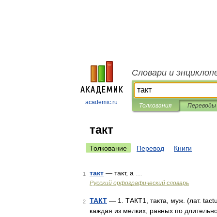
Словари и энциклоп
academic.ru
Толкования
Переводы
такт
Толкование
Перевод
Книги
такт
— такт, а …
1
Русский орфографический словарь
ТАКТ
— 1. ТАКТ1, такта, муж. (лат. ta
2
каждая из мелких, равных по длительн