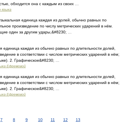
остью, обходится она с каждым из своих …
о языка
узыкальная единица каждая из долей, обычно равных по
альное произведение по числу метрических ударений в нём.
ющие один за другим удары,&#8230; …
я единица каждая из обычно равных по длительности долей,
ведение в соответствии с числом метрических ударений в нём;
ыке). 2. Графическое&#8230; …
зыка Ефремовой
я единица каждая из обычно равных по длительности долей,
ведение в соответствии с числом метрических ударений в нём;
ыке). 2. Графическое&#8230; …
зыка Ефремовой
7
8
9
10
11
12
13