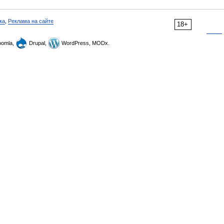
ка
,
Реклама на сайте
18+
omla,
Drupal,
WordPress, MODx.