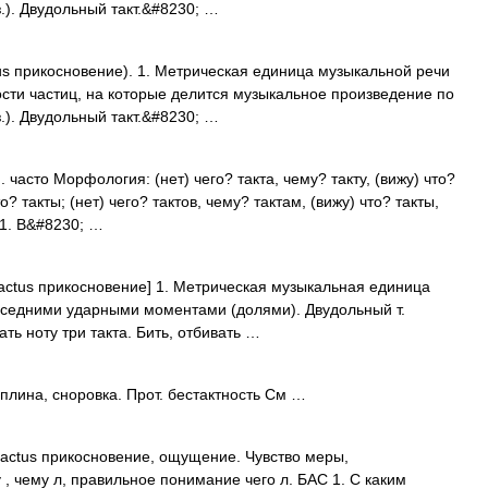
.). Двудольный такт.&#8230; …
ctus прикосновение). 1. Метрическая единица музыкальной речи
ости частиц, на которые делится музыкальное произведение по
.). Двудольный такт.&#8230; …
. часто Морфология: (нет) чего? такта, чему? такту, (вижу) что?
то? такты; (нет) чего? тактов, чему? тактам, (вижу) что? такты,
 1. В&#8230; …
. tactus прикосновение] 1. Метрическая музыкальная единица
седними ударными моментами (долями). Двудольный т.
ь ноту три такта. Бить, отбивать …
лина, сноровка. Прот. бестактность См …
т. tactus прикосновение, ощущение. Чувство меры,
, чему л, правильное понимание чего л. БАС 1. С каким