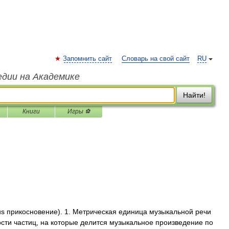
Запомнить сайт
Словарь на свой сайт
RU
едии на Академике
Найти!
Книги
Игры ⚽
ctus прикосновение). 1. Метрическая единица музыкальной речи
ости частиц, на которые делится музыкальное произведение по