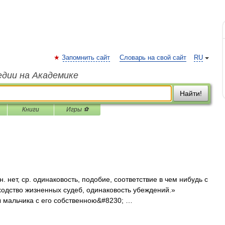
Запомнить сайт
Словарь на свой сайт
RU
едии на Академике
Найти!
Книги
Игры ⚽
нет, ср. одинаковость, подобие, соответствие в чем нибудь с
сходство жизненных судеб, одинаковость убеждений.»
ы мальчика с его собственною&#8230; …