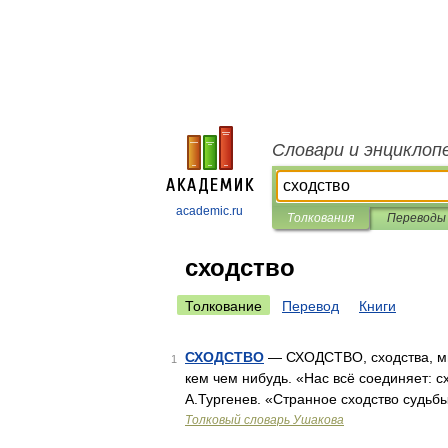
Словари и энциклоп
academic.ru
Толкования
Переводы
сходство
Толкование
Перевод
Книги
СХОДСТВО
— СХОДСТВО, сходства, мн. 
1
кем чем нибудь. «Нас всё соединяет: 
А.Тургенев. «Странное сходство судьб
Толковый словарь Ушакова