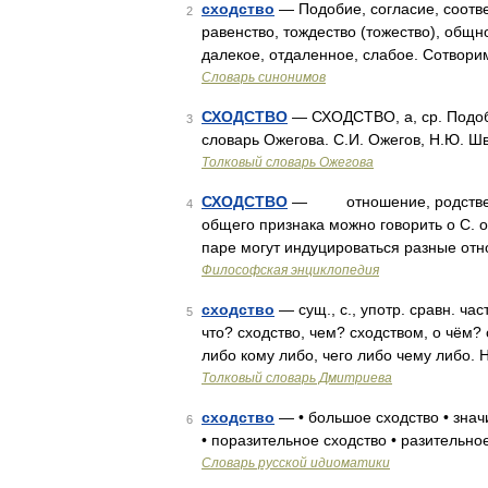
сходство
— Подобие, согласие, соотве
2
равенство, тождество (тожество), общно
далекое, отдаленное, слабое. Сотвор
Словарь синонимов
СХОДСТВО
— СХОДСТВО, а, ср. Подоби
3
словарь Ожегова. С.И. Ожегов, Н.Ю. Ш
Толковый словарь Ожегова
СХОДСТВО
— отношение, родственное
4
общего признака можно говорить о С. 
паре могут индуцироваться разные отн
Философская энциклопедия
сходство
— сущ., с., употр. сравн. час
5
что? сходство, чем? сходством, о чём?
либо кому либо, чего либо чему либо.
Толковый словарь Дмитриева
сходство
— • большое сходство • знач
6
• поразительное сходство • разительно
Словарь русской идиоматики