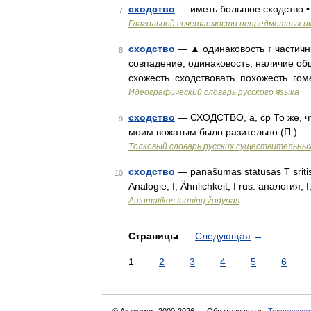
сходство
— иметь большое сходство •
7
Глагольной сочетаемости непредметных и
сходство
— ▲ одинаковость ↑ частичны
8
совпадение, одинаковость; наличие общ
схожесть. сходствовать. похожесть. г
Идеографический словарь русского языка
сходство
— СХОДСТВО, а, ср То же, чт
9
моим вожатым было разительно (П.) …
Толковый словарь русских существительны
сходство
— panašumas statusas T sritis a
10
Analogie, f; Ähnlichkeit, f rus. аналогия, 
Automatikos terminų žodynas
Страницы
Следующая
→
1
2
3
4
5
6