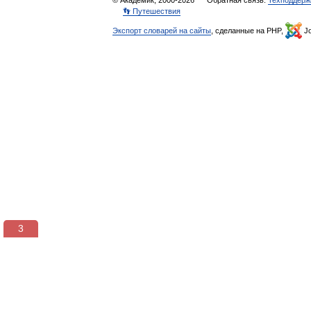
© Академик, 2000-2026
Обратная связь:
Техподдерж
👣 Путешествия
Экспорт словарей на сайты
, сделанные на PHP,
Jo
3