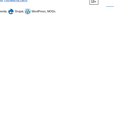
ка
,
Реклама на сайте
18+
omla,
Drupal,
WordPress, MODx.