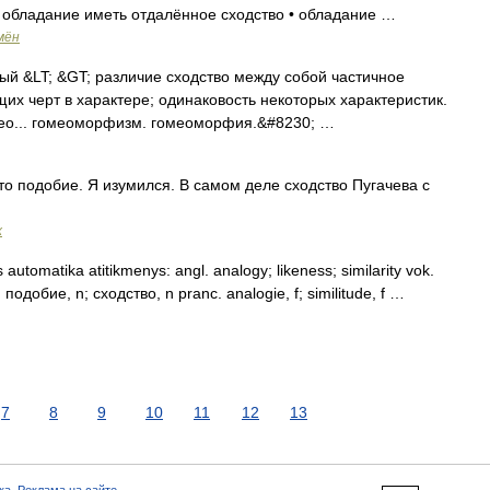
 обладание иметь отдалённое сходство • обладание …
мён
й &LT; &GT; различие сходство между собой частичное
их черт в характере; одинаковость некоторых характеристик.
омео... гомеоморфизм. гомеоморфия.&#8230; …
о подобие. Я изумился. В самом деле сходство Пугачева с
х
utomatika atitikmenys: angl. analogy; likeness; similarity vok.
f; подобие, n; сходство, n pranc. analogie, f; similitude, f …
7
8
9
10
11
12
13