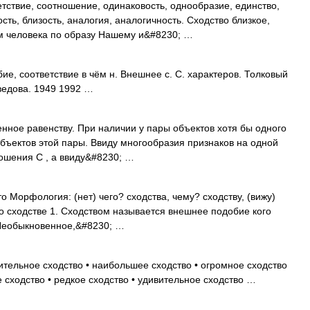
тствие, соотношение, одинаковость, однообразие, единство,
сть, близость, аналогия, аналогичность. Сходство близкое,
им человека по образу Нашему и&#8230; …
е, соответствие в чём н. Внешнее с. С. характеров. Толковый
ведова. 1949 1992 …
 равенству. При наличии у пары объектов хотя бы одного
объектов этой пары. Ввиду многообразия признаков на одной
ошения С , а ввиду&#8230; …
то Морфология: (нет) чего? сходства, чему? сходству, (вижу)
 о сходстве 1. Сходством называется внешнее подобие кого
 Необыкновенное,&#8230; …
ительное сходство • наибольшее сходство • огромное сходство
е сходство • редкое сходство • удивительное сходство …