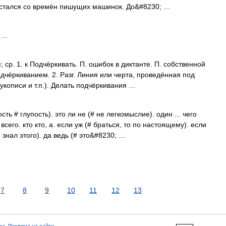
остался со времён пишущих машинок. До&#8230; …
е …
. 1. к Подчёркивать. П. ошибок в диктанте. П. собственной
дчёркиванием. 2. Разг. Линия или черта, проведённая под
рукописи и т.п.). Делать подчёркивания …
сть # глупость). это ли не (# не легкомыслие). один ... чего
 всего. кто кто, а. если уж (# браться, то по настоящему). если
е знал этого). да ведь (# это&#8230; …
7
8
9
10
11
12
13