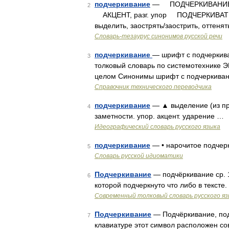
подчеркивание
— ПОДЧЕРКИВАНИЕ, ак
2
АКЦЕНТ, разг. упор ПОДЧЕРКИВАТЬ/П
выделить, заострять/заострить, оттенят
Словарь-тезаурус синонимов русской речи
подчеркивание
— шрифт с подчеркива
3
толковый словарь по системотехнике 
целом Синонимы шрифт с подчеркиван
Справочник технического переводчика
подчеркивание
— ▲ выделение (из про
4
заметности. упор. акцент. ударение …
Идеографический словарь русского языка
подчеркивание
— • нарочитое подчер
5
Словарь русской идиоматики
Подчеркивание
— подчёркивание ср. 1.
6
которой подчеркнуто что либо в текст
Современный толковый словарь русского я
Подчеркивание
— Подчёркивание, подч
7
клавиатуре этот символ расположен с