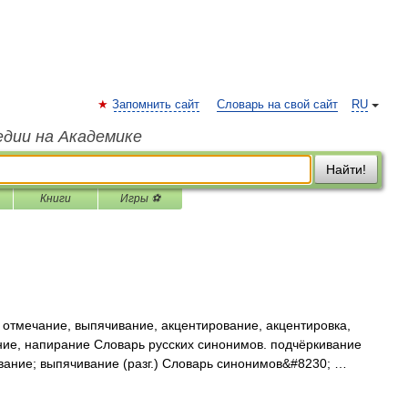
Запомнить сайт
Словарь на свой сайт
RU
едии на Академике
Найти!
Книги
Игры ⚽
отмечание, выпячивание, акцентирование, акцентировка,
ние, напирание Словарь русских синонимов. подчёркивание
вание; выпячивание (разг.) Словарь синонимов&#8230; …