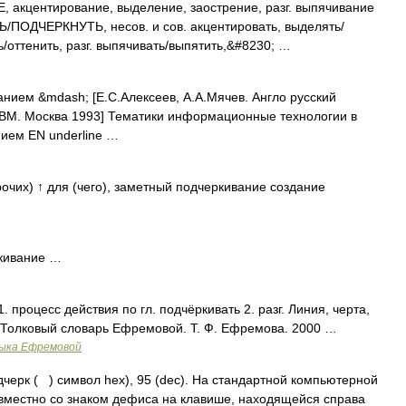
центирование, выделение, заострение, разг. выпячивание
ОДЧЕРКНУТЬ, несов. и сов. акцентировать, выделять/
ь/оттенить, разг. выпячивать/выпятить,&#8230; …
нием &mdash; [Е.С.Алексеев, А.А.Мячев. Англо русский
ЭВМ. Москва 1993] Тематики информационные технологии в
ием EN underline …
чих) ↑ для (чего), заметный подчеркивание создание
кивание …
 процесс действия по гл. подчёркивать 2. разг. Линия, черта,
е. Толковый словарь Ефремовой. Т. Ф. Ефремова. 2000 …
зыка Ефремовой
ерк ( ) символ hex), 95 (dec). На стандартной компьютерной
овместно со знаком дефиса на клавише, находящейся справа