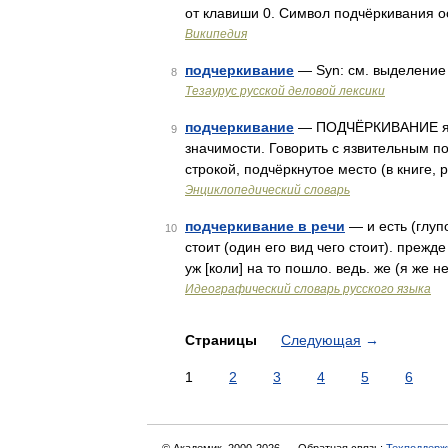
от клавиши 0. Символ подчёркивания 
Википедия
подчеркивание
— Syn: см. выделени
8
Тезаурус русской деловой лексики
подчеркивание
— ПОДЧЁРКИВАНИЕ я; ср
9
значимости. Говорить с язвительным по
строкой, подчёркнутое место (в книге, 
Энциклопедический словарь
подчеркивание в речи
— и есть (глупо
10
стоит (один его вид чего стоит). прежде
уж [коли] на то пошло. ведь. же (я же н
Идеографический словарь русского языка
Страницы
Следующая
→
1
2
3
4
5
6