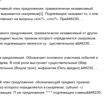
главный член предложения, грамматически независимый;
о выражается сказуемым[1]. Подлежащее называет то, о ком
отвечает на вопросы «кто?», «что?». При&#8230; …
вного предложения, грамматически независимый от других
едмет мысли, признак которого определяется сказуемым.
 подлежащего является су . ществительное в&#8230; …
в предложения. Обозначает основного участника событий и
ежа. В этой роли выступают существительные (Мир
ительные (Вошли трое), инфинитив (Пить вредно),&#8230; …
ый член предложения, обозначающий предмет, признак
во) которого определяется в сказуемом; субъект. ◁
ащее. П ые предложения. * * * подлежащее главный&#8230;