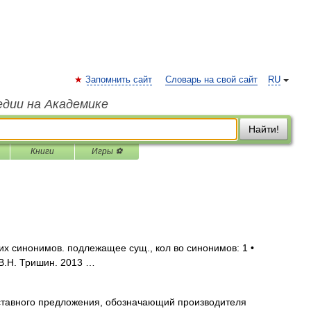
Запомнить сайт
Словарь на свой сайт
RU
едии на Академике
Найти!
Книги
Игры ⚽
х синонимов. подлежащее сущ., кол во синонимов: 1 •
 В.Н. Тришин. 2013 …
ставного предложения, обозначающий производителя