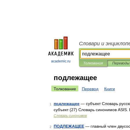
Словари и энциклоп
academic.ru
Толкования
Переводы
подлежащее
Толкование
Перевод
Книги
подлежащее
— субъект Словарь русски
1
субъект (27) Словарь синонимов ASIS.
Словарь синонимов
ПОДЛЕЖАЩЕЕ
— главный член двусо
2