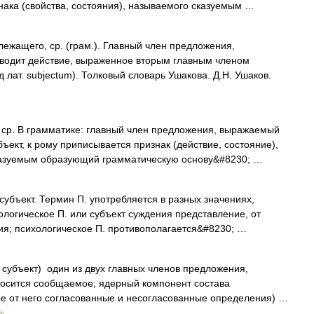
знака (свойства, состояния), называемого сказуемым …
ащего, ср. (грам.). Главный член предложения,
водит действие, выраженное вторым главным членом
 лат. subjectum). Толковый словарь Ушакова. Д.Н. Ушаков.
р. В грамматике: главный член предложения, выражаемый
ект, к рому приписывается признак (действие, состояние),
сказуемым образующий грамматическую основу&#8230; …
кт. Термин П. употребляется в разных значениях,
ологическое П. или субъект суждения представление, от
ия; психологическое П. противополагается&#8230; …
 субъект) один из двух главных членов предложения,
носится сообщаемое; ядерный компонент состава
 от него согласованные и несогласованные определения) …
ь