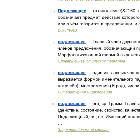
Подлежащее
— (в синтаксисе)&#160; 
7
обозначает предмет, действие которог
или о чём говорится в предложении, и 
Википедия
подлежащее
— Главный член двусоста
8
членов предложения, обозначающий пр
Морфологизованной формой выражения
Словарь лингвистических терминов
подлежащее
— один из главных члено
9
выражается формой именительного пад
потрясён), местоимения (Я рад), числ
Литературная энциклопедия
подлежащее
— его; ср. Грамм. Главн
10
(действие, состояние, свойство, качест
Подлежащный, ая, ое. Имеющий подлеж
…
Энциклопедический словарь