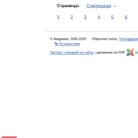
Страницы
Следующая
→
1
2
3
4
5
6
© Академик, 2000-2026
Обратная связь:
Техподдерж
👣 Путешествия
Экспорт словарей на сайты
, сделанные на PHP,
Jo