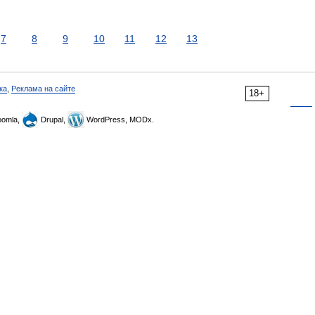
7
8
9
10
11
12
13
ка
,
Реклама на сайте
18+
omla,
Drupal,
WordPress, MODx.