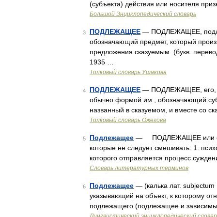
(субъекта) действия или носителя при
Большой Энциклопедический словарь
ПОДЛЕЖАЩЕЕ
— ПОДЛЕЖАЩЕЕ, подлеж
3
обозначающий предмет, который произ
предложения сказуемым. (букв. перевод
1935 …
Толковый словарь Ушакова
ПОДЛЕЖАЩЕЕ
— ПОДЛЕЖАЩЕЕ, его, с
4
обычно формой им., обозначающий субъ
названный в сказуемом, и вместе со 
Толковый словарь Ожегова
Подлежащее
— ПОДЛЕЖАЩЕЕ или субъе
5
которые не следует смешивать: 1. псих
которого отправляется процесс сужден
Словарь литературных терминов
Подлежащее
— (калька лат. subjectum
6
указывающий на объект, к которому от
подлежащего (подлежащее и зависимые
Лингвистический энциклопедический словар