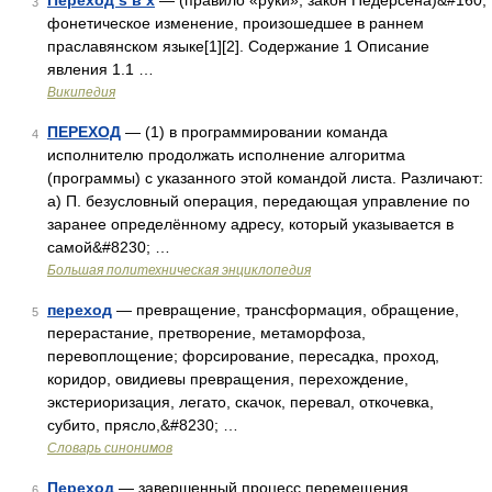
Переход s в x
— (правило «руки», закон Педерсена)&#160;
3
фонетическое изменение, произошедшее в раннем
праславянском языке[1][2]. Содержание 1 Описание
явления 1.1 …
Википедия
ПЕРЕХОД
— (1) в программировании команда
4
исполнителю продолжать исполнение алгоритма
(программы) с указанного этой командой листа. Различают:
а) П. безусловный операция, передающая управление по
заранее определённому адресу, который указывается в
самой&#8230; …
Большая политехническая энциклопедия
переход
— превращение, трансформация, обращение,
5
перерастание, претворение, метаморфоза,
перевоплощение; форсирование, пересадка, проход,
коридор, овидиевы превращения, перехождение,
экстериоризация, легато, скачок, перевал, откочевка,
субито, прясло,&#8230; …
Словарь синонимов
Переход
— завершенный процесс перемещения
6