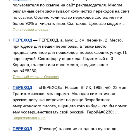
пользователя по ссылке на сайт рекламодателя. Многие
рекламные сети засчитывают количество переходов на сайт
по ссылке. Обычно количество переходов составляет не
более 90% от числа кликов. См. также: Ценовые модели …
Финансовый словарь
ПЕРЕХОД
— ПЕРЕХОД, а, муж. 1. см. перейти. 2. Место,
7
пригодное для пешей переправы, а также место,
предназначенное для пешеходов, пересекающих улицу. П.
через ручей. Светофор у перехода. Подземный п. 3.
Коридор, галерея или иное место, соединяющее
одно&#8230; …
Толковый словарь Ожегова
ПЕРЕХОД
— «ПЕРЕХОД», Россия, ВГИК, 1995, ч/б, 23 мин.
8
Трагикомическая мелодрама. Молодая симпатичная
русская девушка встречает на улице безработного
американского пилота, ищущего кого нибудь, кто бы помог
ему усовершенствовать свой русский. Герой&#8230; …
Энциклопедия кино
ПЕРЕХОД
— (Passage) плавание от одного пункта до
9