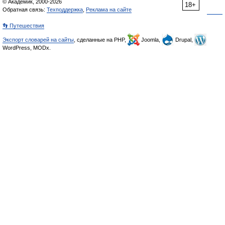
© Академик, 2000-2026
18+
Обратная связь:
Техподдержка
,
Реклама на сайте
👣 Путешествия
Экспорт словарей на сайты
, сделанные на PHP,
Joomla,
Drupal,
WordPress, MODx.