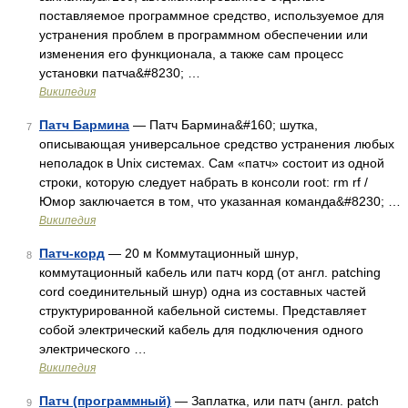
поставляемое программное средство, используемое для
устранения проблем в программном обеспечении или
изменения его функционала, а также сам процесс
установки патча&#8230; …
Википедия
Патч Бармина
— Патч Бармина&#160; шутка,
7
описывающая универсальное средство устранения любых
неполадок в Unix системах. Сам «патч» состоит из одной
строки, которую следует набрать в консоли root: rm rf /
Юмор заключается в том, что указанная команда&#8230; …
Википедия
Патч-корд
— 20 м Коммутационный шнур,
8
коммутационный кабель или патч корд (от англ. patching
cord соединительный шнур) одна из составных частей
структурированной кабельной системы. Представляет
собой электрический кабель для подключения одного
электрического …
Википедия
Патч (программный)
— Заплатка, или патч (англ. patch
9