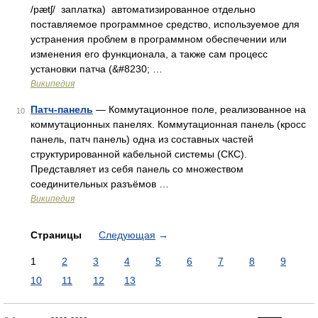
/pætʃ/ заплатка) автоматизированное отдельно
поставляемое программное средство, используемое для
устранения проблем в программном обеспечении или
изменения его функционала, а также сам процесс
установки патча (&#8230; …
Википедия
Патч-панель
— Коммутационное поле, реализованное на
10
коммутационных панелях. Коммутационная панель (кросс
панель, патч панель) одна из составных частей
структурированной кабельной системы (СКС).
Представляет из себя панель со множеством
соединительных разъёмов …
Википедия
Страницы
Следующая
→
1
2
3
4
5
6
7
8
9
10
11
12
13