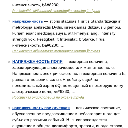
интенсивность, f;&#8230; …
Penkiakalbis aiškinamasis metrologijos terminų žodynas
напряженность
— stipris statusas T sritis Standartizacija ir
7
metrologija apibrėžtis Dydis, išreiškiamas didžiausiu įtempiu,
kuriam esant medžiaga suyra. atitikmenys: angl. intensity;
strength vok. Festigkeit, f; Intensität, f; Stärke, f rus.
интенсивность, f;&#8230; …
Penkiakalbis aiškinamasis metrologijos terminų žodynas
НАПРЯЖЕННОСТЬ ПОЛЯ
— векторная величина,
8
характеризующая электрическое или магнитное поле.
Напряженность электрического поля векторная величина Е,
равная отношению силы dF, действующей на
положительный заряд dQ, помещенный в некоторую точку
электрического поля, к&#8230; …
Российская энциклопедия по охране труда
напряженность психическая
— психическое состояние,
9
обусловленное предвосхищением неблагоприятного для
субъекта развития событий. Н. п. сопровождается
ощущением общего дискомфорта, тревоги, иногда страха,