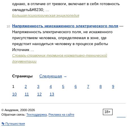
однако, в отличие от тревоги, включает в себя готовность
овладеть&#8230; …
Большая психологическая энциклопедия
Напряженность неискаженного электрического поля
—
10
Напряженность электрического поля, не искаженного
присутствием человека, определяемая в зоне, где
предстоит находиться человеку в процессе работы
Источник …
Словарь-справочник терминов нормативно-технической
документации
Страницы
Следующая
→
1
2
3
4
5
6
7
8
9
10
11
12
13
© Академик, 2000-2026
18+
Обратная связь:
Техподдержка
,
Реклама на сайте
👣 Путешествия