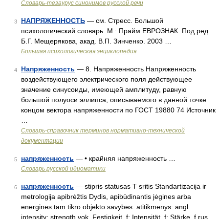
Словарь-тезаурус синонимов русской речи
НАПРЯЖЕННОСТЬ
— см. Стресс. Большой
3
психологический словарь. М.: Прайм ЕВРОЗНАК. Под ред.
Б.Г. Мещерякова, акад. В.П. Зинченко. 2003 …
Большая психологическая энциклопедия
Напряженность
— 8. Напряженность Напряженность
4
воздействующего электрического поля действующее
значение синусоиды, имеющей амплитуду, равную
большой полуоси эллипса, описываемого в данной точке
концом вектора напряженности по ГОСТ 19880 74 Источник
…
Словарь-справочник терминов нормативно-технической
документации
напряженность
— • крайняя напряженность …
5
Словарь русской идиоматики
напряженность
— stipris statusas T sritis Standartizacija ir
6
metrologija apibrėžtis Dydis, apibūdinantis jėgines arba
energines tam tikro objekto savybes. atitikmenys: angl.
intensity; strength vok. Festigkeit, f; Intensität, f; Stärke, f rus.