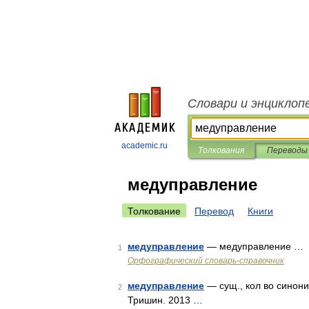
Словари и энциклоп
academic.ru
Толкования
Переводы
медуправление
Толкование
Перевод
Книги
медуправление
— медуправление …
1
Орфографический словарь-справочник
медуправление
— сущ., кол во синони
2
Тришин. 2013 …