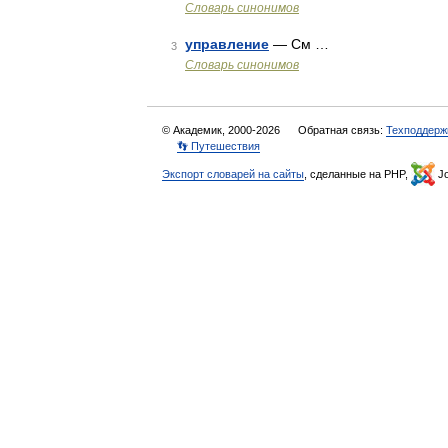
Словарь синонимов
управление
— См …
3
Словарь синонимов
© Академик, 2000-2026
Обратная связь:
Техподдерж
👣 Путешествия
Экспорт словарей на сайты
, сделанные на PHP,
Jo