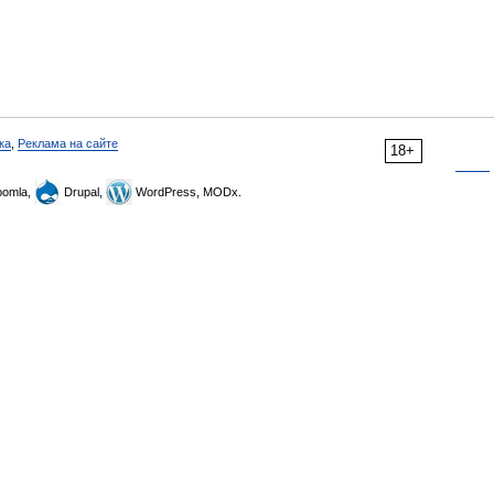
ка
,
Реклама на сайте
18+
omla,
Drupal,
WordPress, MODx.