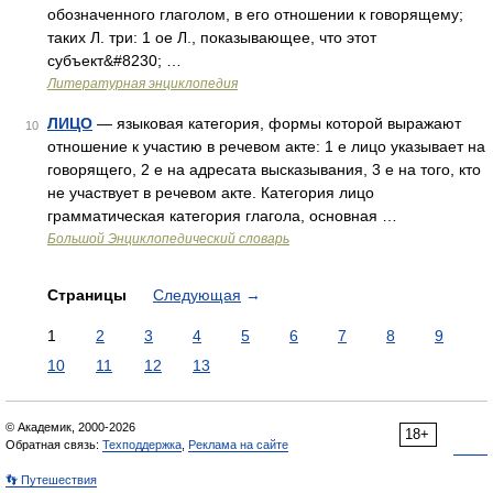
обозначенного глаголом, в его отношении к говорящему;
таких Л. три: 1 ое Л., показывающее, что этот
субъект&#8230; …
Литературная энциклопедия
ЛИЦО
— языковая категория, формы которой выражают
10
отношение к участию в речевом акте: 1 е лицо указывает на
говорящего, 2 е на адресата высказывания, 3 е на того, кто
не участвует в речевом акте. Категория лицо
грамматическая категория глагола, основная …
Большой Энциклопедический словарь
Страницы
Следующая
→
1
2
3
4
5
6
7
8
9
10
11
12
13
© Академик, 2000-2026
18+
Обратная связь:
Техподдержка
,
Реклама на сайте
👣 Путешествия