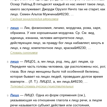
Оскар Уайльд В пятьдесят каждый из нас имеет такое лицо,
какого заслуживает. Джордж Оруэлл Ничто так не старит, как
лицо. Семен Альтов Мужчина&#8230; …
Сводная энциклопедия афоризмов
лицо
— Лик, физиономия, личико, мордочка, рожа, харя,
7
образина. У нее хорошенькая мордочка. Ср. См. вид,
единица, изнанка, человек авторитетное лицо,
действующее лицо, за правду бог лица набавляет, кинуть в
лицо, к лицу, компетентное лицо, краска&#8230; …
Словарь синонимов
лицо
— ЛИЦО1, а, мн лица, род. лиц, дат. лицам, ср
8
Передняя часть головы человека, где расположены нос, рот,
глаза. Все лицо женщины было той особенной белизны,
которая бывает на лицах людей, проведших долгое время
взаперти… (Л. Т.). ЛИЦО2, а, мн лица,&#8230; …
Толковый словарь русских существительных
Лицо
— ЛИЦО. Одна из форм спряжения (см.),
9
указывающая на отношение глагола к лицу речи, а лицом
речи называется субъект действия или состояния,