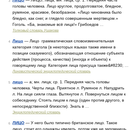
ЛИЦО
— ЛИЦО, лица, мн. лица, ср. 1. Передняя часть
3
головы человека. Лицо круглое, продолговатое, бледное,
румяное, красивое, безобразное. «Лицо чиновника было
бледно, как снег, и глядело совершенным мертвецом.»
Гоголь. «Ба, знакомые всё лица!» Грибоедов …
Толковый словарь Ушакова
Лицо
— Лицо грамматическая словоизменительная
4
категория глагола (в некоторых языках также имени в
позиции сказуемого), обозначающая отношение субъекта
действия (процесса, качества) (иногда и объекта) к
говорящему лицу. Категория лица присуща также&#8230; …
Лингвистический энциклопедический словарь
лицо
— а; мн. лица; ср. 1. Передняя часть головы
5
человека. Черты лица. Приятное л. Румяное л. Напудрить
л. На лице сияли глаза. Вытянутое л. Повернуться лицом к
собеседнику. Стоять лицом к лицу (один против другого, в
непосредственной близости). Знать в …
Энциклопедический словарь
ЛИЦО
— У него было типично британское лицо. Такое
6
лицо, стоит его однажды увидеть, потом уже не запомнишь.