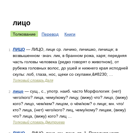
лицо
Толкование
Перевод
Книги
ЛИЦО
— ЛИЦО, лице ср. личико, личишко, личище; в
1
возвышенном ·знач. лик, в бранном рожа, харя; передняя
часть головы человека (редко говорят о животном), от
рубежа головных волос, до ушей и нижнего края исподней
скулы: лоб, глаза, нос, щеки со скулами,&#8230; …
Толковый словарь Даля
лицо
— сущ., с., употр. наиб. часто Морфология: (нет)
2
чего/кого? лица, чему/кому? лицу, (вижу) что? лицо, (вижу)
кого? лицо, чем/кем? лицом, о чём/ком? о лице; мн. что/
кто? лица, (нет) чего/кого? лиц, чему/кому? лицам, (вижу)
что? лица, (вижу) кого? лиц …
Толковый словарь Дмитриева