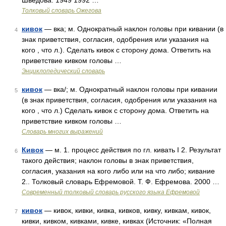
Шведова. 1949 1992 …
Толковый словарь Ожегова
кивок
— вка; м. Однократный наклон головы при кивании (в
4
знак приветствия, согласия, одобрения или указания на
кого , что л.). Сделать кивок с сторону дома. Ответить на
приветствие кивком головы …
Энциклопедический словарь
кивок
— вка/; м. Однократный наклон головы при кивании
5
(в знак приветствия, согласия, одобрения или указания на
кого , что л.) Сделать кивок с сторону дома. Ответить на
приветствие кивком головы …
Словарь многих выражений
Кивок
— м. 1. процесс действия по гл. кивать I 2. Результат
6
такого действия; наклон головы в знак приветствия,
согласия, указания на кого либо или на что либо; кивание
2.. Толковый словарь Ефремовой. Т. Ф. Ефремова. 2000 …
Современный толковый словарь русского языка Ефремовой
кивок
— кивок, кивки, кивка, кивков, кивку, кивкам, кивок,
7
кивки, кивком, кивками, кивке, кивках (Источник: «Полная