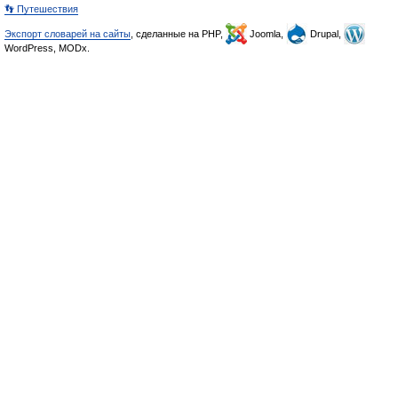
👣 Путешествия
Экспорт словарей на сайты
, сделанные на PHP,
Joomla,
Drupal,
WordPress, MODx.