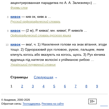
акцентуированная парадигма по А. А. Зализняку») …
Формы слов
кивок
— кив ок, кивк а …
8
Русский орфографический словарь
кивок
— (2 м), Р. кивка/; мн. кивки/, Р. кивко/в …
9
Орфографический словарь русского языка
кивок
— вка/, ч. 1) Нахилення голови на знак вітання, згоди
10
тощо. 2) Одноразовий рух головою, рукою, пальцем, яким
кличуть когось або вказують на когось, щось. 3) Рух кінчика
вудлища під натягом волосіні з упійманою рибою …
Український тлумачний словник
Страницы
Следующая
→
1
2
3
4
5
6
7
8
9
© Академик, 2000-2026
18+
Обратная связь:
Техподдержка
,
Реклама на сайте