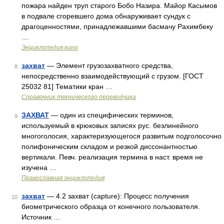
пожара найден труп старого Бобо Назира. Майор Касымов
в подвале сгоревшего дома обнаруживает сундук с
драгоценностями, принадлежавшими басмачу Рахимбеку
…
Энциклопедия кино
захват
— Элемент грузозахватного средства,
8
непосредственно взаимодействующий с грузом. [ГОСТ
25032 81] Тематики кран …
Справочник технического переводчика
ЗАХВАТ
— один из специфических терминов,
9
используемый в крюковых записях рус. безлинейного
многоголосия, характеризующегося развитым подголосочно
полифоническим складом и резкой диссонантностью
вертикали. Певч. реализация термина в наст. время не
изучена …
Православная энциклопедия
захват
— 4.2 захват (capture): Процесс получения
10
биометрического образца от конечного пользователя.
Источник …