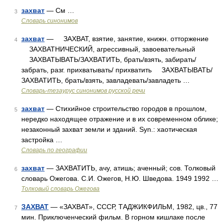
захват
— См …
3
Словарь синонимов
захват
— ЗАХВАТ, взятие, занятие, книжн. отторжение
4
ЗАХВАТНИЧЕСКИЙ, агрессивный, завоевательный
ЗАХВАТЫВАТЬ/ЗАХВАТИТЬ, брать/взять, забирать/
забрать, разг. прихватывать/ прихватить ЗАХВАТЫВАТЬ/
ЗАХВАТИТЬ, брать/взять, завладевать/завладеть …
Словарь-тезаурус синонимов русской речи
захват
— Стихийное строительство городов в прошлом,
5
нередко находящее отражение и в их современном облике;
незаконный захват земли и зданий. Syn.: хаотическая
застройка …
Словарь по географии
захват
— ЗАХВАТИТЬ, ачу, атишь; аченный; сов. Толковый
6
словарь Ожегова. С.И. Ожегов, Н.Ю. Шведова. 1949 1992 …
Толковый словарь Ожегова
ЗАХВАТ
— «ЗАХВАТ», СССР, ТАДЖИКФИЛЬМ, 1982, цв., 77
7
мин. Приключенческий фильм. В горном кишлаке после