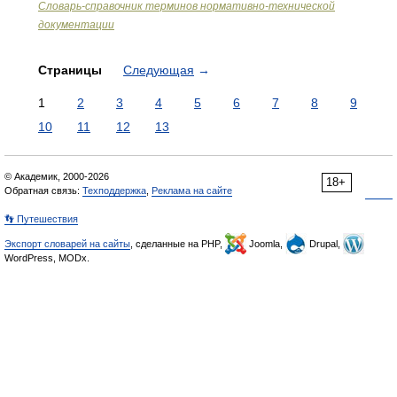
Словарь-справочник терминов нормативно-технической
документации
Страницы
Следующая
→
1
2
3
4
5
6
7
8
9
10
11
12
13
© Академик, 2000-2026
18+
Обратная связь:
Техподдержка
,
Реклама на сайте
👣 Путешествия
Экспорт словарей на сайты
, сделанные на PHP,
Joomla,
Drupal,
WordPress, MODx.