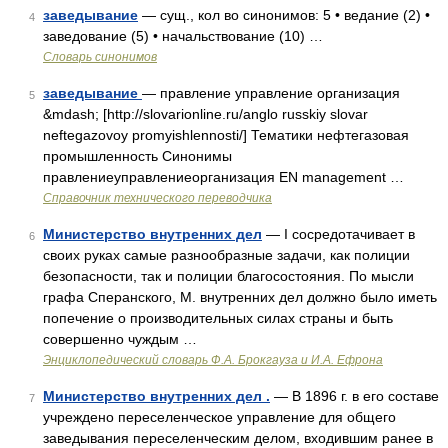
заведывание
— сущ., кол во синонимов: 5 • ведание (2) •
4
заведование (5) • начальствование (10) …
Словарь синонимов
заведывание
— правление управление организация
5
&mdash; [http://slovarionline.ru/anglo russkiy slovar
neftegazovoy promyishlennosti/] Тематики нефтегазовая
промышленность Синонимы
правлениеуправлениеорганизация EN management …
Справочник технического переводчика
Министерство внутренних дел
— I сосредотачивает в
6
своих руках самые разнообразные задачи, как полиции
безопасности, так и полиции благосостояния. По мысли
графа Сперанского, М. внутренних дел должно было иметь
попечение о производительных силах страны и быть
совершенно чуждым …
Энциклопедический словарь Ф.А. Брокгауза и И.А. Ефрона
Министерство внутренних дел .
— В 1896 г. в его составе
7
учреждено переселенческое управление для общего
заведывания переселенческим делом, входившим ранее в