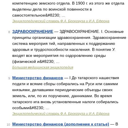
компетенцию земского отдела. В 1900 г. из этого же отдела
выделены дела по воинской повинности в
самостоятельное&#8230; …
Энциклопедический словарь Ф.А. Брокгауза и И.А. Ефрона
ЗДРАВООХРАНЕНИЕ
— ЗДРАВООХРАНЕНИЕ. I. Основные
8
принципы организации здравоохранения. Здравоохранение
система мероприя тий, направленных к поддержанию
здоровья и трудоспособности населения. В понятие У.
входят все мероприятия по оздоровлению среды
(физической и&#8230; …
Большая медицинская энциклопедия
Министерство финансов
— I До татарского нашествия
9
подати и всякие сборы собирались на Руси или самими
князьями, делавшими периодические объезды своих
земель, или, по их поручению, данниками. Во время
татарского ига вновь установленные налоги собирались
особыми&#8230; …
Энциклопедический словарь Ф.А. Брокгауза и И.А. Ефрона
Министерство финансов (дополнение к статье)
— В
10