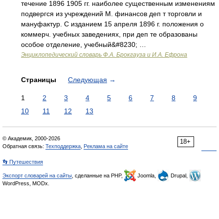
течение 1896 1905 гг. наиболее существенным изменениям
подвергся из учреждений М. финансов деп т торговли и
мануфактур. С изданием 15 апреля 1896 г. положения о
коммерч. учебных заведениях, при деп те образованы
особое отделение, учебный&#8230; …
Энциклопедический словарь Ф.А. Брокгауза и И.А. Ефрона
Страницы
Следующая
→
1
2
3
4
5
6
7
8
9
10
11
12
13
© Академик, 2000-2026
18+
Обратная связь:
Техподдержка
,
Реклама на сайте
👣 Путешествия
Экспорт словарей на сайты
, сделанные на PHP,
Joomla,
Drupal,
WordPress, MODx.