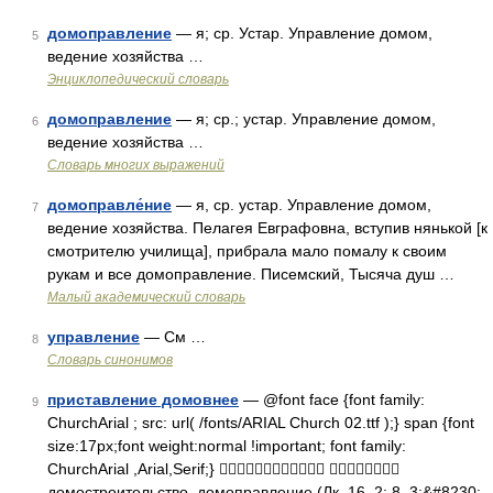
домоправление
— я; ср. Устар. Управление домом,
5
ведение хозяйства …
Энциклопедический словарь
домоправление
— я; ср.; устар. Управление домом,
6
ведение хозяйства …
Словарь многих выражений
домоправле́ние
— я, ср. устар. Управление домом,
7
ведение хозяйства. Пелагея Евграфовна, вступив нянькой [к
смотрителю училища], прибрала мало помалу к своим
рукам и все домоправление. Писемский, Тысяча душ …
Малый академический словарь
управление
— См …
8
Словарь синонимов
приставление домовнее
— @font face {font family:
9
ChurchArial ; src: url( /fonts/ARIAL Church 02.ttf );} span {font
size:17px;font weight:normal !important; font family:
ChurchArial ,Arial,Serif;}  
домостроительство, домоправление (Лк. 16, 2; 8, 3;&#8230;