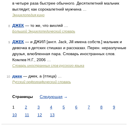
в четыре раза быстрее обычного. Десятилетний мальчик
выглядит, как сорокалетний мужчина …
Энциклопедия кино
ДЖЕК
— то же, что вихляй …
8
Большой Энциклопедический словарь
ДЖЕК
— и ДЖИЛ [англ. Jack, Jill имена собств.] мальчик и
9
девочка в детских стишках и рассказах. Перен. неразлучные
друзья, влюбленная пара. Словарь иностранных слов.
Комлев Н.Г., 2006 …
Словарь иностранных слов русского языка
джек
— джек, а (птица) …
10
Русский орфографический словарь
Страницы
Следующая
→
1
2
3
4
5
6
7
8
9
10
11
12
13