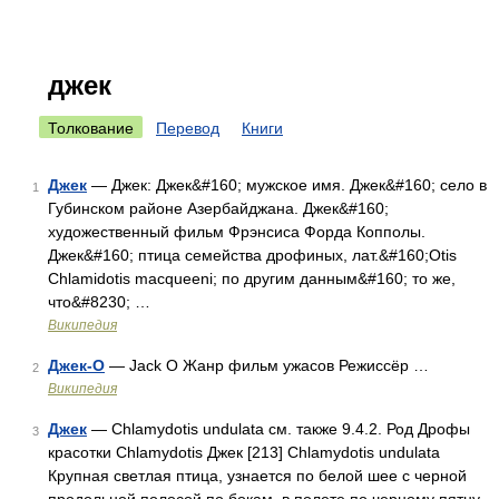
джек
Толкование
Перевод
Книги
Джек
— Джек: Джек&#160; мужское имя. Джек&#160; село в
1
Губинском районе Азербайджана. Джек&#160;
художественный фильм Фрэнсиса Форда Копполы.
Джек&#160; птица семейства дрофиных, лат.&#160;Otis
Chlamidotis macqueeni; по другим данным&#160; то же,
что&#8230; …
Википедия
Джек-О
— Jack O Жанр фильм ужасов Режиссёр …
2
Википедия
Джек
— Chlamydotis undulata см. также 9.4.2. Род Дрофы
3
красотки Chlamydotis Джек [213] Chlamydotis undulata
Крупная светлая птица, узнается по белой шее с черной