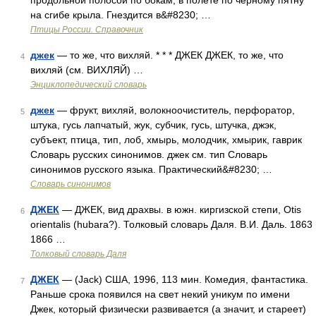
продольной полосой по бокам, в полете по черному пятну
на сгибе крыла. Гнездится в&#8230; …
Птицы России. Справочник
джек
— то же, что вихляй. * * * ДЖЕК ДЖЕК, то же, что
4
вихляй (см. ВИХЛЯЙ) …
Энциклопедический словарь
джек
— фрукт, вихляй, волокноочиститель, перфоратор,
5
штука, гусь лапчатый, жук, субчик, гусь, штучка, джэк,
субъект, птица, тип, лоб, хмырь, молодчик, хмырик, гаврик
Словарь русских синонимов. джек см. тип Словарь
синонимов русского языка. Практический&#8230; …
Словарь синонимов
ДЖЕК
— ДЖЕК, вид драхвы. в южн. киргизской степи, Otis
6
orientalis (hubara?). Толковый словарь Даля. В.И. Даль. 1863
1866 …
Толковый словарь Даля
ДЖЕК
— (Jack) США, 1996, 113 мин. Комедия, фантастика.
7
Раньше срока появился на свет некий уникум по имени
Джек, который физически развивается (а значит, и стареет)