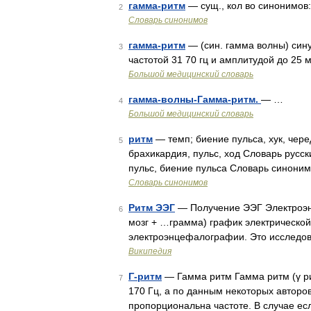
гамма-ритм
— сущ., кол во синонимов:
2
Словарь синонимов
гамма-ритм
— (син. гамма волны) син
3
частотой 31 70 гц и амплитудой до 25 
Большой медицинский словарь
гамма-волны-Гамма-ритм.
— …
4
Большой медицинский словарь
ритм
— темп; биение пульса, хук, чере
5
брахикардия, пульс, ход Словарь русских
пульс, биение пульса Словарь синоним
Словарь синонимов
Ритм ЭЭГ
— Получение ЭЭГ Электроэнц
6
мозг + …грамма) график электрической
электроэнцефалографии. Это исследов
Википедия
Γ-ритм
— Гамма ритм Гамма ритм (γ ри
7
170 Гц, а по данным некоторых авторов
пропорциональна частоте. В случае е