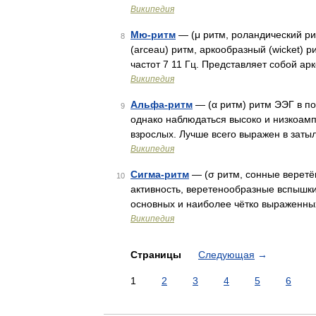
Википедия
Мю-ритм
— (μ ритм, роландический р
8
(arceau) ритм, аркообразный (wicket) 
частот 7 11 Гц. Представляет собой а
Википедия
Альфа-ритм
— (α ритм) ритм ЭЭГ в пол
9
однако наблюдаться высоко и низкоамп
взрослых. Лучше всего выражен в заты
Википедия
Сигма-ритм
— (σ ритм, сонные веретё
10
активность, веретенообразные вспышки
основных и наиболее чётко выраженны
Википедия
Страницы
Следующая
→
1
2
3
4
5
6