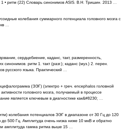
 1 • ритм (22) Словарь синонимов ASIS. В.Н. Тришин. 2013 …
усоидные колебания суммарного потенциала головного мозга с
мкв …
дование, сердцебиение, каданс, такт, размеренность,
 синонимов. ритм 1. такт (разг.); каданс (муз.) 2. перен.
ов русского языка. Практический …
ефалограмма (ЭЭГ) (электро + греч. encephalos головной
 активности головного мозга, получаемый в процессе
ание является ключевым в диагностике как&#8230; …
тм) колебания потенциалов ЭЭГ в диапазоне от 30 Гц до 120
 до 500 Гц. Амплитуда очень низка ниже 10 мкВ и обратно
сли амплитуда гамма ритма выше 15 …