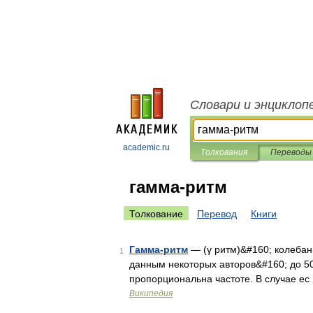
Словари и энциклоп
academic.ru
Толкования
Переводы
гамма-ритм
Толкование
Перевод
Книги
Гамма-ритм
— (γ ритм)&#160; колебани
1
данным некоторых авторов&#160; до 50
пропорциональна частоте. В случае ес
Википедия