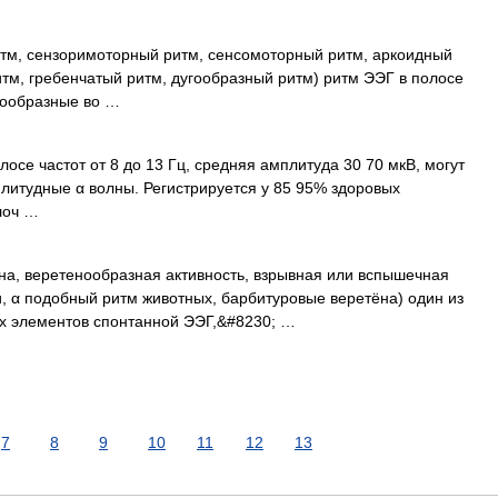
итм, сензоримоторный ритм, сенсомоторный ритм, аркоидный
ритм, гребенчатый ритм, дугообразный ритм) ритм ЭЭГ в полосе
ркообразные во …
осе частот от 8 до 13 Гц, средняя амплитуда 30 70 мкВ, могут
литудные α волны. Регистрируется у 85 95% здоровых
лоч …
на, веретенообразная активность, взрывная или вспышечная
, α подобный ритм животных, барбитуровые веретёна) один из
х элементов спонтанной ЭЭГ,&#8230; …
7
8
9
10
11
12
13