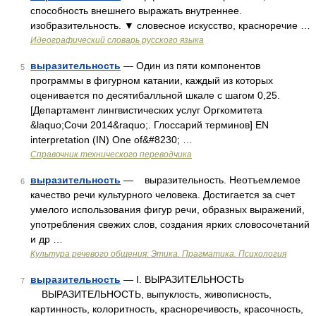
способность внешнего выражать внутреннее.
изобразительность. ▼ словесное искусство, красноречие …
Идеографический словарь русского языка
выразительность
— Один из пяти компонентов
5
программы в фигурном катании, каждый из которых
оценивается по десятибалльной шкале с шагом 0,25.
[Департамент лингвистических услуг Оргкомитета
&laquo;Сочи 2014&raquo;. Глоссарий терминов] EN
interpretation (IN) One of&#8230; …
Справочник технического переводчика
выразительность
— выразительность. Неотъемлемое
6
качество речи культурного человека. Достигается за счет
умелого использования фигур речи, образных выражений,
употребления свежих слов, создания ярких словосочетаний
и др …
Культура речевого общения: Этика. Прагматика. Психология
выразительность
— I. ВЫРАЗИТЕЛЬНОСТЬ
7
ВЫРАЗИТЕЛЬНОСТЬ, выпуклость, живописность,
картинность, колоритность, красноречивость, красочность,