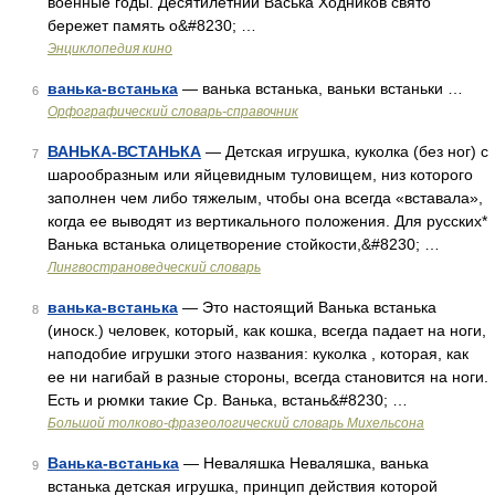
военные годы. Десятилетний Васька Ходников свято
бережет память о&#8230; …
Энциклопедия кино
ванька-встанька
— ванька встанька, ваньки встаньки …
6
Орфографический словарь-справочник
ВАНЬКА-ВСТАНЬКА
— Детская игрушка, куколка (без ног) с
7
шарообразным или яйцевидным туловищем, низ которого
заполнен чем либо тяжелым, чтобы она всегда «вставала»,
когда ее выводят из вертикального положения. Для русских*
Ванька встанька олицетворение стойкости,&#8230; …
Лингвострановедческий словарь
ванька-встанька
— Это настоящий Ванька встанька
8
(иноск.) человек, который, как кошка, всегда падает на ноги,
наподобие игрушки этого названия: куколка , которая, как
ее ни нагибай в разные стороны, всегда становится на ноги.
Есть и рюмки такие Ср. Ванька, встань&#8230; …
Большой толково-фразеологический словарь Михельсона
Ванька-встанька
— Неваляшка Неваляшка, ванька
9
встанька детская игрушка, принцип действия которой