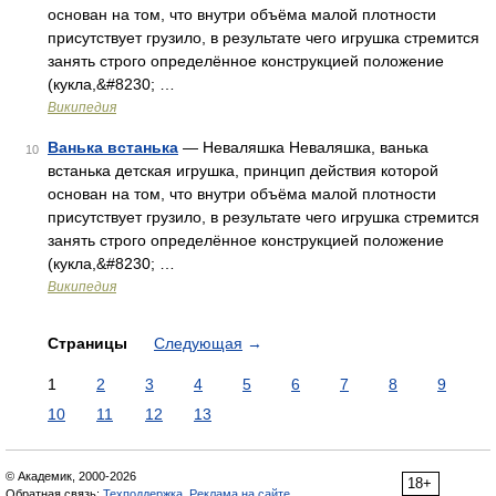
основан на том, что внутри объёма малой плотности
присутствует грузило, в результате чего игрушка стремится
занять строго определённое конструкцией положение
(кукла,&#8230; …
Википедия
Ванька встанька
— Неваляшка Неваляшка, ванька
10
встанька детская игрушка, принцип действия которой
основан на том, что внутри объёма малой плотности
присутствует грузило, в результате чего игрушка стремится
занять строго определённое конструкцией положение
(кукла,&#8230; …
Википедия
Страницы
Следующая
→
1
2
3
4
5
6
7
8
9
10
11
12
13
© Академик, 2000-2026
18+
Обратная связь:
Техподдержка
,
Реклама на сайте