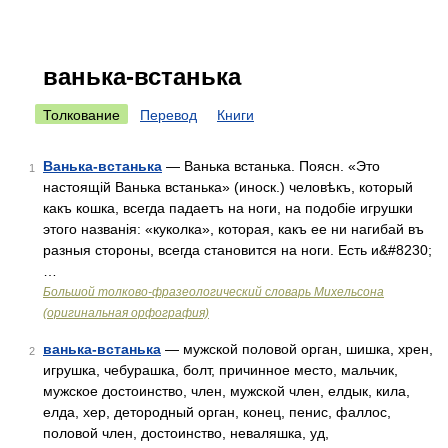
ванька-встанька
Толкование
Перевод
Книги
Ванька-встанька
— Ванька встанька. Поясн. «Это
1
настоящій Ванька встанька» (иноск.) человѣкъ, который
какъ кошка, всегда падаетъ на ноги, на подобіе игрушки
этого названія: «куколка», которая, какъ ее ни нагибай въ
разныя стороны, всегда становится на ноги. Есть и&#8230;
…
Большой толково-фразеологический словарь Михельсона
(оригинальная орфография)
ванька-встанька
— мужской половой орган, шишка, хрен,
2
игрушка, чебурашка, болт, причинное место, мальчик,
мужское достоинство, член, мужской член, елдык, кила,
елда, хер, детородный орган, конец, пенис, фаллос,
половой член, достоинство, неваляшка, уд,