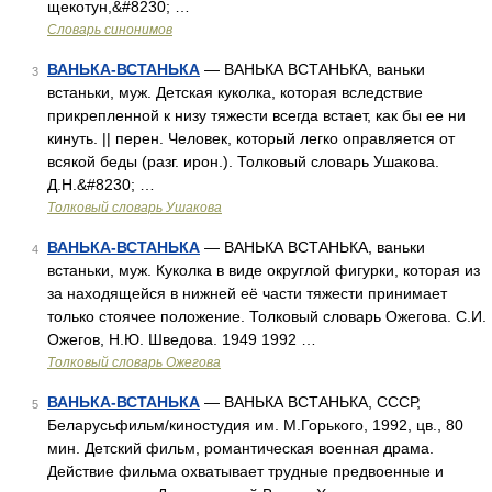
щекотун,&#8230; …
Словарь синонимов
ВАНЬКА-ВСТАНЬКА
— ВАНЬКА ВСТАНЬКА, ваньки
3
встаньки, муж. Детская куколка, которая вследствие
прикрепленной к низу тяжести всегда встает, как бы ее ни
кинуть. || перен. Человек, который легко оправляется от
всякой беды (разг. ирон.). Толковый словарь Ушакова.
Д.Н.&#8230; …
Толковый словарь Ушакова
ВАНЬКА-ВСТАНЬКА
— ВАНЬКА ВСТАНЬКА, ваньки
4
встаньки, муж. Куколка в виде округлой фигурки, которая из
за находящейся в нижней её части тяжести принимает
только стоячее положение. Толковый словарь Ожегова. С.И.
Ожегов, Н.Ю. Шведова. 1949 1992 …
Толковый словарь Ожегова
ВАНЬКА-ВСТАНЬКА
— ВАНЬКА ВСТАНЬКА, СССР,
5
Беларусьфильм/киностудия им. М.Горького, 1992, цв., 80
мин. Детский фильм, романтическая военная драма.
Действие фильма охватывает трудные предвоенные и