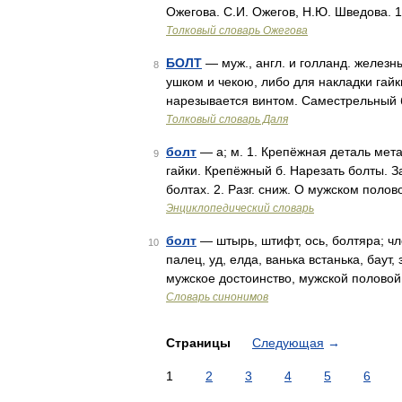
Ожегова. С.И. Ожегов, Н.Ю. Шведова. 
Толковый словарь Ожегова
БОЛТ
— муж., англ. и голланд. железн
8
ушком и чекою, либо для накладки гайк
нарезывается винтом. Саместрельный б
Толковый словарь Даля
болт
— а; м. 1. Крепёжная деталь мет
9
гайки. Крепёжный б. Нарезать болты. З
болтах. 2. Разг. сниж. О мужском полов
Энциклопедический словарь
болт
— штырь, штифт, ось, болтяра; чл
10
палец, уд, елда, ванька встанька, баут,
мужское достоинство, мужской половой
Словарь синонимов
Страницы
Следующая
→
1
2
3
4
5
6