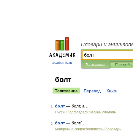
Словари и энциклоп
academic.ru
Толкования
Переводы
болт
Толкование
Перевод
Книги
болт
— болт, а …
1
Русский орфографический словарь
болт
— болт/ …
2
Морфемно-орфографический словарь