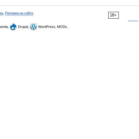
ка
,
Реклама на сайте
18+
omla,
Drupal,
WordPress, MODx.