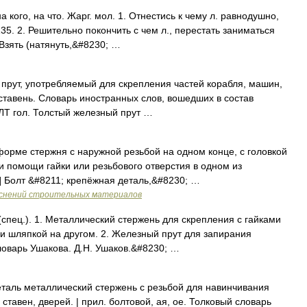
а кого, на что. Жарг. мол. 1. Отнестись к чему л. равнодушно,
35. 2. Решительно покончить с чем л., перестать заниматься
 Взять (натянуть,&#8230; …
 прут, употребляемый для скрепления частей корабля, машин,
 ставень. Словарь иностранных слов, вошедших в состав
ОЛТ гол. Толстый железный прут …
орме стержня с наружной резьбой на одном конце, с головкой
 помощи гайки или резьбового отверстия в одном из
 Болт &#8211; крепёжная деталь,&#8230; …
яснений строительных материалов
 (спец.). 1. Металлический стержень для скрепления с гайками
 и шляпкой на другом. 2. Железный прут для запирания
ловарь Ушакова. Д.Н. Ушаков.&#8230; …
еталь металлический стержень с резьбой для навинчивания
ставен, дверей. | прил. болтовой, ая, ое. Толковый словарь