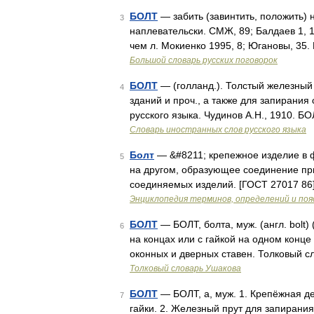
БОЛТ
— забить (завинтить, положить) н
3
наплевательски. СМЖ, 89; Балдаев 1, 1
чем л. Мокиенко 1995, 8; Югановы, 35.
Большой словарь русских поговорок
БОЛТ
— (голланд.). Толстый железный
4
зданий и проч., а также для запирания
русского языка. Чудинов А.Н., 1910. Б
Словарь иностранных слов русского языка
Болт
— &#8211; крепежное изделие в ф
5
на другом, образующее соединение при
соединяемых изделий. [ГОСТ 27017 86]
Энциклопедия терминов, определений и по
БОЛТ
— БОЛТ, болта, муж. (англ. bolt)
6
на концах или с гайкой на одном конце
оконных и дверных ставен. Толковый с
Толковый словарь Ушакова
БОЛТ
— БОЛТ, а, муж. 1. Крепёжная д
7
гайки. 2. Железный прут для запирания 