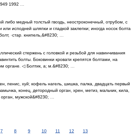
1949 1992 …
ый либо медный толстый гвоздь, неостроконечный, отрубом, с
и или исподней шляпки и гладкой заклепки; иногда носок болта
олт, ·стар. книпель,&#8230; …
аллический стержень с головкой и резьбой для навинчивания
авинтить болты. Боковинки кровати крепятся болтами, на
ом органе. ◁ Болтик, а; м.&#8230; …
ен, пенис, хуй; кофель нагель, шишка, палка, двадцать первый
 замычка, конец, детородный орган, хрен, метиз, мальчик, кила,
 орган, мужской&#8230; …
7
8
9
10
11
12
13