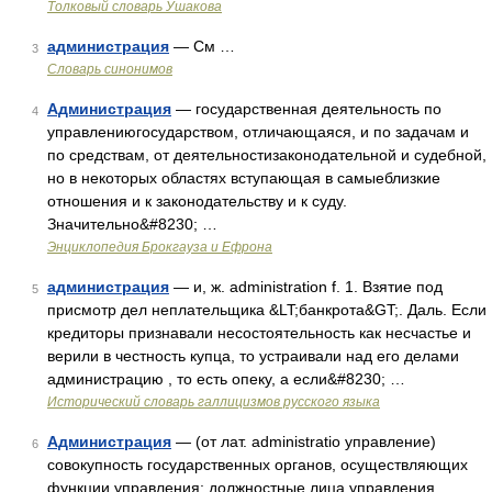
Толковый словарь Ушакова
администрация
— См …
3
Словарь синонимов
Администрация
— государственная деятельность по
4
управлениюгосударством, отличающаяся, и по задачам и
по средствам, от деятельностизаконодательной и судебной,
но в некоторых областях вступающая в самыеблизкие
отношения и к законодательству и к суду.
Значительно&#8230; …
Энциклопедия Брокгауза и Ефрона
администрация
— и, ж. administration f. 1. Взятие под
5
присмотр дел неплательщика &LT;банкрота&GT;. Даль. Если
кредиторы признавали несостоятельность как несчастье и
верили в честность купца, то устраивали над его делами
администрацию , то есть опеку, а если&#8230; …
Исторический словарь галлицизмов русского языка
Администрация
— (от лат. administratio управление)
6
совокупность государственных органов, осуществляющих
функции управления; должностные лица управления,