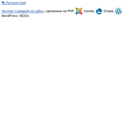
👣 Путешествия
Экспорт словарей на сайты
, сделанные на PHP,
Joomla,
Drupal,
WordPress, MODx.