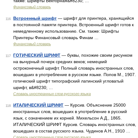
также: Шрифты Векторная&#8230; …
Финансовый словарь
Встроенный шрифт
— шрифт для принтера, хранящийся
116
в постоянной памяти принтера. Встроенный шрифт готов к
немедленному использованию. См. также: Шрифты
Принтеры Финансовый словарь Финам …
Финансовый словарь
ГОТИЧЕСКИЙ ШРИФТ
— буквы, похожие своим рисунком
117
на вычурный почерк средних веков; немецкий
остроконечный шрифт. Полный словарь иностранных слов,
вошедших в употребление в русском языке. Попов М., 1907.
готический шрифт типографский латинский угловатый
шрифт, в&#8230; …
Словарь иностранных слов русского языка
ИТАЛИЧЕСКИЙ ШРИФТ
— Курсив. Объяснение 25000
118
иностранных слов, вошедших в употребление в русский
язык, с означением их корней. Михельсон А.Д., 1865.
ИТАЛИЧЕСКИЙ ШРИФТ Курсив. Словарь иностранных слов,
вошедших в состав русского языка. Чудинов А.Н., 1910 …
Словарь иностранных слов русского языка