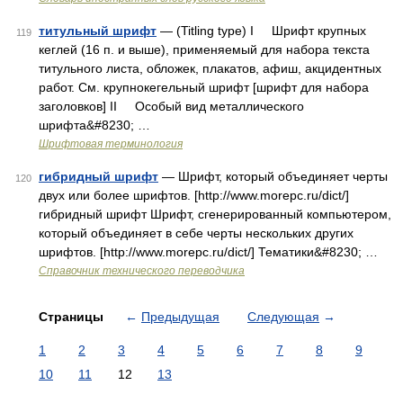
титульный шрифт
— (Titling type) I Шрифт крупных
119
кеглей (16 п. и выше), применяемый для набора текста
титульного листа, обложек, плакатов, афиш, акцидентных
работ. См. крупнокегельный шрифт [шрифт для набора
заголовков] II Особый вид металлического
шрифта&#8230; …
Шрифтовая терминология
гибридный шрифт
— Шрифт, который объединяет черты
120
двух или более шрифтов. [http://www.morepc.ru/dict/]
гибридный шрифт Шрифт, сгенерированный компьютером,
который объединяет в себе черты нескольких других
шрифтов. [http://www.morepc.ru/dict/] Тематики&#8230; …
Справочник технического переводчика
Страницы
←
Предыдущая
Следующая
→
1
2
3
4
5
6
7
8
9
10
11
12
13