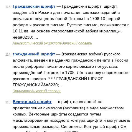
Гражданский шрифт
— Гражданский шрифт шрифт,
113
введённый в России для печатания светских изданий в
результате осуществлённой Петром I в 1708 10 первой
реформы русского письма. Русское письмо, сложившееся в
10 11 вв. на основе старославянской азбуки кириллицы,
не&#8230; …
Лингвистический энциклопедический словарь
гражданский шрифт
— (гражданская азбука) русского
114
алфавита, введён в изданиях гражданской печати в России
после реформы печатного кирилловского полуустава,
произведённой Петром I в 1708. Лёг в основу современного
русского шрифта. * * * ГРАЖДАНСКИЙ ШРИФТ
ГРАЖДАНСКИЙ&#8230; …
Энциклопедический словарь
Векторный шрифт
— шрифт, основанный на
115
представлении символов (алфавита) в виде множеством
кривых. Векторные шрифты создаются путем
масштабирования исходного контура шрифта и могут иметь
произвольные размеры. Синонимы: Контурный шрифт См.