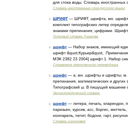
для стока воды. Словарь иностранных 
Словарь иностранных слов русского языка
ШРИФТ
— ШРИФТ, шрифта, мн. шрифты и
3
комплект типографских литер определ
знаками препинания, цифрами. Шрифты
Толковый словарь Ушакова
шрифт
— Набор знаков, имеющий един
4
шрифт &quot;Курьер&quot;. Примечани
МЭК 2382 23 2004] шрифт 1. Набор с
Справочник технического переводчика
шрифт
— а; мн. шрифты и шрифты; м. [н
5
препинания, математических и других з
Типографский ш. В пишущей машинке с
Энциклопедический словарь
шрифт
— литера; печать, кларендон, п
6
паризьен, курсив, асс, боргес, миттель
нонпарель, петит, бодони, гарт, рисунок
Словарь синонимов