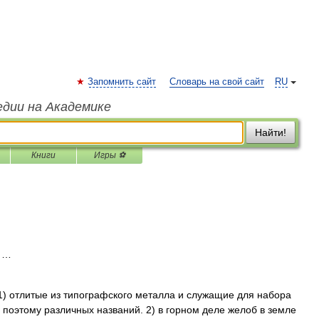
Запомнить сайт
Словарь на свой сайт
RU
едии на Академике
Найти!
Книги
Игры ⚽
в …
. 1) отлитые из типографского металла и служащие для набора
 поэтому различных названий. 2) в горном деле желоб в земле