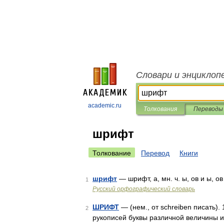
Словари и энциклоп
academic.ru
Толкования
Переводы
шрифт
Толкование
Перевод
Книги
шрифт
— шрифт, а, мн. ч. ы, ов и ы, о
1
Русский орфографический словарь
ШРИФТ
— (нем., от schreiben писать)
2
рукописей буквы различной величины и