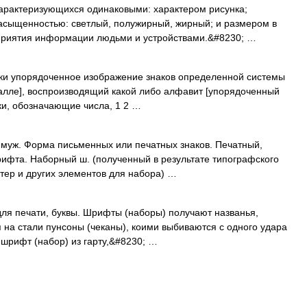
рактеризующихся одинаковыми: характером рисунка;
насыщенностью: светлый, полужирный, жирный; и размером в
приятия информации людьми и устройствами.&#8230; …
ески упорядоченное изображение знаков определенной cистемы
еталле], воспроизводящий какой либо алфавит [упорядоченный
аки, обозначающие числа, 1 2 …
, муж. Форма письменных или печатных знаков. Печатный,
ифта. Наборный ш. (полученный в результате типографского
итер и других элементов для набора) …
для печати, буквы. Шрифты (наборы) получают названья,
 на стали пунсоны (чеканы), коими выбиваются с одного удара
я шрифт (набор) из гарту,&#8230; …