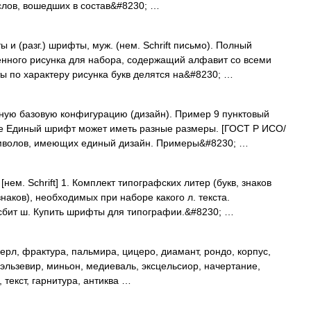
слов, вошедших в состав&#8230; …
 (разг.) шрифты, муж. (нем. Schrift письмо). Полный
енного рисунка для набора, содержащий алфавит со всеми
 по характеру рисунка букв делятся на&#8230; …
ую базовую конфигурацию (дизайн). Пример 9 пунктовый
е Единый шрифт может иметь разные размеры. [ГОСТ Р ИСО/
имволов, имеющих единый дизайн. Примеры&#8230; …
ем. Schrift] 1. Комплект типографских литер (букв, знаков
наков), необходимых при наборе какого л. текста.
бит ш. Купить шрифты для типографии.&#8230; …
ерл, фрактура, пальмира, цицеро, диамант, рондо, корпус,
, эльзевир, миньон, медиеваль, эксцельсиор, начертание,
, текст, гарнитура, антиква …