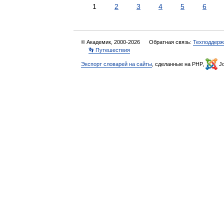
1
2
3
4
5
6
© Академик, 2000-2026
Обратная связь:
Техподдерж
👣 Путешествия
Экспорт словарей на сайты
, сделанные на PHP,
Jo