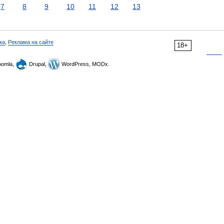
7
8
9
10
11
12
13
ка
,
Реклама на сайте
18+
omla,
Drupal,
WordPress, MODx.