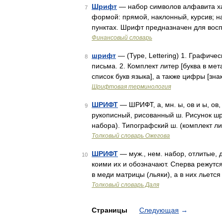
Шрифт
— набор символов алфавита ха
7
формой: прямой, наклонный, курсив; 
пунктах. Шрифт предназначен для вос
Финансовый словарь
шрифт
— (Type, Lettering) 1. Графич
8
письма. 2. Комплект литер [буква в м
список букв языка], а также цифры [зн
Шрифтовая терминология
ШРИФТ
— ШРИФТ, а, мн. ы, ов и ы, ов
9
рукописный, рисованный ш. Рисунок шр
набора). Типографский ш. (комплект л
Толковый словарь Ожегова
ШРИФТ
— муж., нем. набор, отлитые, 
10
коими их и обозначают. Сперва режутся
в меди матрицы (льяки), а в них льетс
Толковый словарь Даля
Страницы
Следующая
→