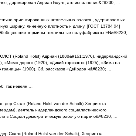
олле, дирижировал Адриан Боулт; это исполнение&#8230; …
стично ориентированных штапельных волокон, удерживаемых
ную ширину, линейную плотность и длину. [ГОСТ 13784 94]
е Обобщающие термины текстильные полуфабрикаты EN&#8230;
СТ (Roland Holst) Адриан (1888&#151;1976), нидерландский
1), «Мимо дорог» (1920), «Дикий горизонт» (1925), «Зима на
о границы» (1960). Сб. рассказов «Дейрдра и&#8230; …
б, так невеян …
р Схалк (Roland Holst van der Schalk) Хенриетта
стердам), деятель нидерландского социалистического
пила в Социал демократическую рабочую партию&#8230; …
дер Схалк (Roland Holst van der Schalk), Хенриетта