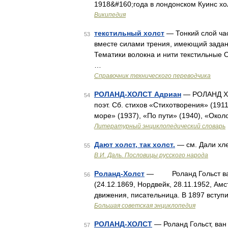
1918&#160;года в лондонском Куинс х
Википедия
текстильный холст
— Тонкий слой ча
53
вместе силами трения, имеющий задан
Тематики волокна и нити текстильны
…
Справочник технического переводчика
РОЛАНД-ХОЛСТ Адриан
— РОЛАНД ХОЛ
54
поэт. Сб. стихов «Стихотворения» (191
море» (1937), «По пути» (1940), «Окол
Литературный энциклопедический словарь
Дают холст, так холст.
— см. Дали хле
55
В.И. Даль. Пословицы русского народа
Роланд-Холст
— Роланд Гольст ван де
56
(24.12.1869, Нордвейк, 28.11.1952, Ам
движения, писательница. В 1897 всту
Большая советская энциклопедия
РОЛАНД-ХОЛСТ
— Роланд Гольст, ван 
57