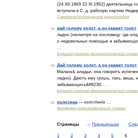
(24.XII.1869 22.XI.1952) деятельница г
вступила в С. д. рабочую партию Ниде
Советская историческая энциклопедия
дай голому холст, а он скажет толст
58
ладно (несмотря на пословицу: где олад
о недовольных помощью и забывающих п
…
Большой толково-фразеологический словар
Дай голому холст, а он скажет толст
59
Маланьѣ аладьи, она говоритъ испечен
ладно). Даютъ ему грошъ, такъ, вишь,
забывающихъ&#8230; …
Большой толково-фразеологический словар
холстина
— холст/ин/а …
60
Морфемно-орфографический словарь
Страницы
←
Предыдущая
Сле
1
2
3
4
5
6