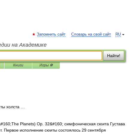
Запомнить сайт
Словарь на свой сайт
RU
едии на Академике
Найти!
Книги
Игры ⚽
еты холста …
#160;The Planets) Op. 32&#160; симфоническая сюита Густава
гг. Первое исполнение сюиты состоялось 29 сентября