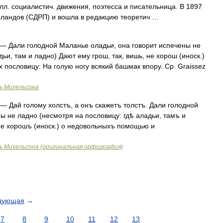
олл. социалистич. движения, поэтесса и писательница. В 1897
рландов (СДРП) и вошла в редакцию теоретич …
— Дали голодной Маланье оладьи, она говорит испечены не
ьи, там и ладно) Дают ему грош, так, вишь, не хорош (иноск.)
ословицу: На голую ногу всякий башмак впору. Ср. Graissez
ь Михельсона
— Дай голому холстъ, а онъ скажетъ толстъ. Дали голодной
ы не ладно (несмотря на пословицу: гдѣ аладьи, тамъ и
 не хорошъ (иноск.) о недовольныхъ помощью и
ь Михельсона (оригинальная орфография)
дующая
→
7
8
9
10
11
12
13