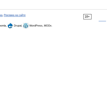
ка
,
Реклама на сайте
18+
omla,
Drupal,
WordPress, MODx.