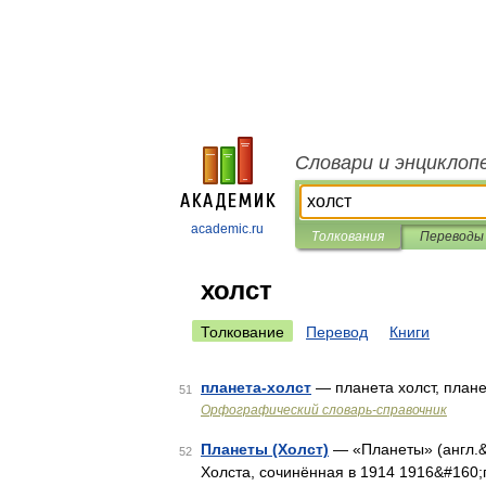
Словари и энциклоп
academic.ru
Толкования
Переводы
холст
Толкование
Перевод
Книги
планета-холст
— планета холст, план
51
Орфографический словарь-справочник
Планеты (Холст)
— «Планеты» (англ.&
52
Холста, сочинённая в 1914 1916&#160;