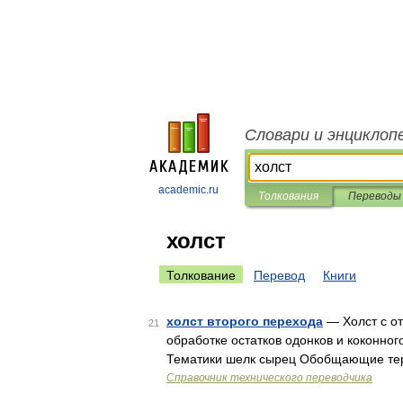
Словари и энциклоп
academic.ru
Толкования
Переводы
холст
Толкование
Перевод
Книги
холст второго перехода
— Холст с о
21
обработке остатков одонков и коконног
Тематики шелк сырец Обобщающие тер
Справочник технического переводчика