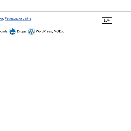
ка
,
Реклама на сайте
18+
omla,
Drupal,
WordPress, MODx.