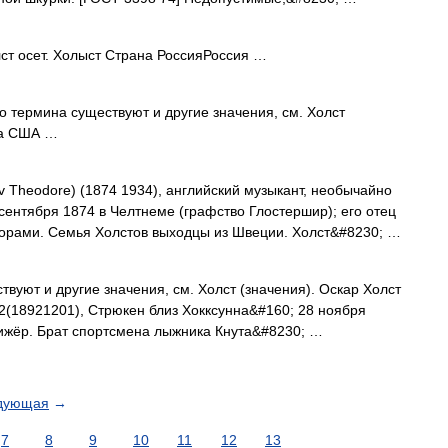
т осет. Холыст Страна РоссияРоссия …
о термина существуют и другие значения, см. Холст
на США …
v Theodore) (1874 1934), английский музыкант, необычайно
сентября 1874 в Челтнеме (графство Глостершир); его отец
торами. Семья Холстов выходцы из Швеции. Холст&#8230; …
вуют и другие значения, см. Холст (значения). Оскар Холст
92(18921201), Стрюкен близ Хокксунна&#160; 28 ноября
рижёр. Брат спортсмена лыжника Кнута&#8230; …
дующая
→
7
8
9
10
11
12
13