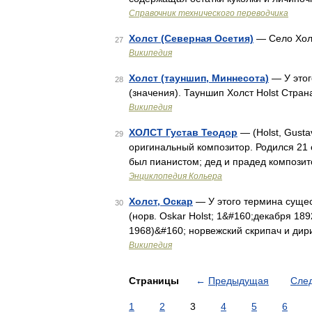
Справочник технического переводчика
Холст (Северная Осетия)
— Село Холс
27
Википедия
Холст (тауншип, Миннесота)
— У этог
28
(значения). Тауншип Холст Holst Стра
Википедия
ХОЛСТ Густав Теодор
— (Holst, Gusta
29
оригинальный композитор. Родился 21 
был пианистом; дед и прадед компози
Энциклопедия Кольера
Холст, Оскар
— У этого термина сущест
30
(норв. Oskar Holst; 1&#160;декабря 18
1968)&#160; норвежский скрипач и ди
Википедия
Страницы
←
Предыдущая
Сле
1
2
3
4
5
6