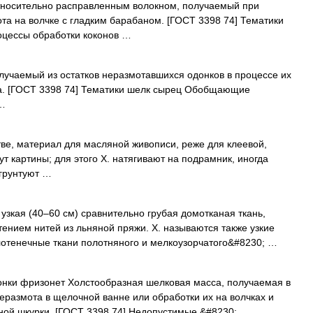
тносительно расправленным волокном, получаемый при
ота на волчке с гладким барабаном. [ГОСТ 3398 74] Тематики
цессы обработки коконов …
лучаемый из остатков неразмотавшихся одонков в процессе их
да. [ГОСТ 3398 74] Тематики шелк сырец Обобщающие
 …
тве, материал для масляной живописи, реже для клеевой,
ут картины; для этого Х. натягивают на подрамник, иногда
 грунтуют …
 узкая (40‒60 см) сравнительно грубая домотканая ткань,
нием нитей из льняной пряжи. Х. называются также узкие
лотенечные ткани полотняного и мелкоузорчатого&#8230; …
нки фризонет Холстообразная шелковая масса, получаемая в
неразмота в щелочной ванне или обработки их на волчках и
ной шкурки. [ГОСТ 3398 74] Недопустимые,&#8230; …