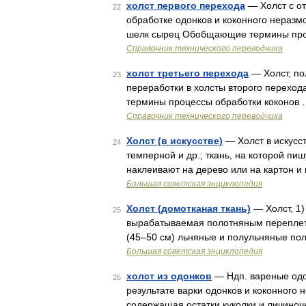
холст первого перехода
— Холст с о
22
обработке одонков и коконного неразм
шелк сырец Обобщающие термины про
Справочник технического переводчика
холст третьего перехода
— Холст, по
23
переработки в холсты второго перехо
термины процессы обработки коконов
Справочник технического переводчика
Холст (в искусстве)
— Холст в искусс
24
темперной и др.; ткань, на которой пиш
наклеивают на дерево или на картон и
Большая советская энциклопедия
Холст (домотканая ткань)
— Холст, 1)
25
вырабатываемая полотняным переплете
(45‒50 см) льняные и полульняные по
Большая советская энциклопедия
холст из одонков
— Ндп. вареные одо
26
результате варки одонков и коконного 
содержащая остатки куколки и личиноч