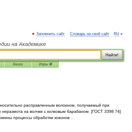
Запомнить сайт
Словарь на свой сайт
RU
едии на Академике
Найти!
Книги
Игры ⚽
тносительно расправленным волокном, получаемый при
о неразмота на волчке с колковым барабаном. [ГОСТ 3398 74]
мины процессы обработки коконов …