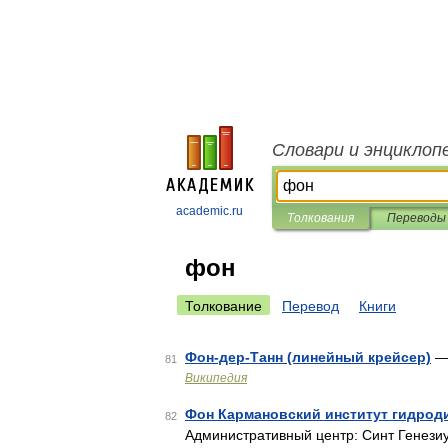
Словари и энциклоп
academic.ru
Толкования
Переводы
фон
Толкование
Перевод
Книги
Фон-дер-Танн (линейный крейсер)
— 
81
Википедия
Фон Кармановский институт гидрод
82
Административный центр: Синт Генезиу