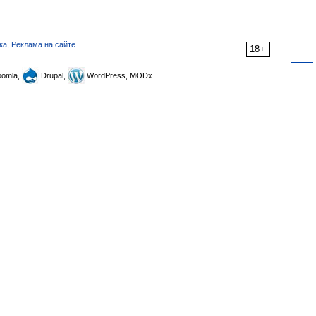
ка
,
Реклама на сайте
18+
omla,
Drupal,
WordPress, MODx.