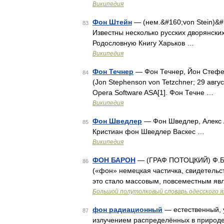
Википедия
Фон Штейн
— (нем.&#160;von Stein)&#
83
Известны несколько русских дворянски
Родословную Книгу Харьков …
Википедия
Фон Течнер
— Фон Течнер, Йон Стефе
84
(Jon Stephenson von Tetzchner; 29 авг
Opera Software ASA[1]. Фон Течне …
Википедия
Фон Шведлер
— Фон Шведлер, Алекс
85
Кристиан фон Шведлер Васкес …
Википедия
ФОН БАРОН
— (ГРАФ ПОТОЦКИЙ) Ф.Б. 
86
(«фон» немецкая частичка, свидетель
это стало массовым, повсеместным яв
Большой полутолковый словарь одесского я
фон радиационный
— естественный, 
87
излучением распределённых в природе (