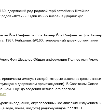
160; дворянский род родовой герб остзейских Штейнов
х родов «Штейн». Один из них внесён в Дворянскую
нсон Йон Стефенсон фон Течнер Йон Стефенсон фон Течнер
уста, 1967, Рейкьявик)&#160; генеральный директор компании
 Алекс Фон Шведлер Общая информация Полное имя Алекс
иронически именуют людей, которые вышли из грязи в князи
ствующая о дворянском происхождении). В Советском Союзе
лением. Еще до введения неписаного правила …
зыка
уровень радиации, обусловленный космическим излучением и
в воде, почве, воздухе) радионуклидов. * * * ФОН