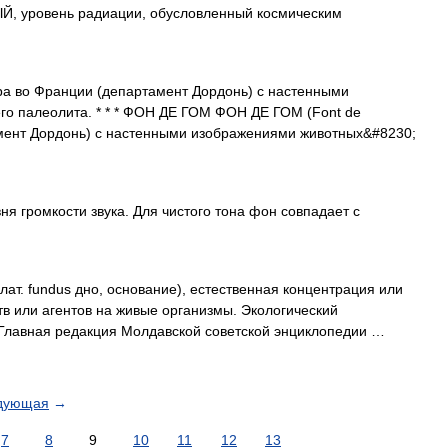
ровень радиации, обусловленный космическим
а во Франции (департамент Дордонь) с настенными
го палеолита. * * * ФОН ДЕ ГОМ ФОН ДЕ ГОМ (Font de
мент Дордонь) с настенными изображениями животных&#8230;
я громкости звука. Для чистого тона фон совпадает с
лат. fundus дно, основание), естественная концентрация или
в или агентов на живые организмы. Экологический
 Главная редакция Молдавской советской энциклопедии …
дующая
→
7
8
9
10
11
12
13