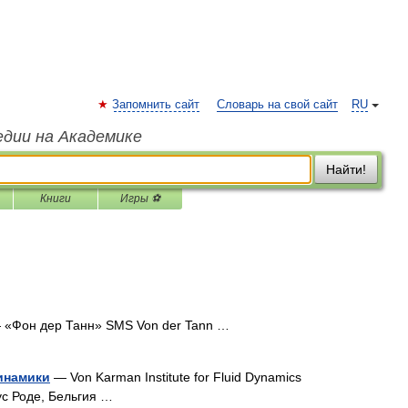
Запомнить сайт
Словарь на свой сайт
RU
едии на Академике
Найти!
Книги
Игры ⚽
«Фон дер Танн» SMS Von der Tann …
инамики
— Von Karman Institute for Fluid Dynamics
с Роде, Бельгия …