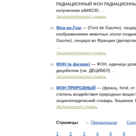
РАДИАЦИОННЫЙ ФОН РАДИАЦИОННЫЙ, у
излучением и&#8230; …
Энциклопедический словарь
Фон-де-Гом
— (Font de Gaume), пещер
88
изображениями животных эпохи поздне
Gaume), пещера во Франции (департа
…
Энциклопедический словарь
ФОН (в физике)
— ФОН, единица уровн
89
децибелом (см. ДЕЦИБЕЛ) …
Энциклопедический словарь
ФОН ПРИРОДНЫЙ
— (франц. fond, от 
90
степень воздействия природных вещест
энциклопедический словарь. Кишинев:
Экологический словарь
Страницы
←
Предыдущая
Сле
1
2
3
4
5
6