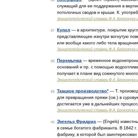
86
служащий для ее поддержания в верти
потолочных сводов и крыши. К. употре
Энциклопедический словарь Ф.А. Брокгауза 
Купол
— в архитектуре, покрытие кругл
87
представляющее изнутри вогнутую пове
или вообще какого либо тела вращени
Энциклопедический словарь Ф.А. Брокгауза 
Перемычка
— временное водонепрониц
88
оснований и пр. с помощью водоотлива.
получает в плане вид сомкнутого мног
Энциклопедический словарь Ф.А. Брокгауза 
Ткацкое производство*
— Т. производ
89
для превращения пряжи (см.) в сурову
достигается уже в дальнейших процесс
Энциклопедический словарь Ф.А. Брокгауза 
Энгельс Фридрих
— (Engels) известны
90
в семье богатого фабриканта. В 1842 г
фабрику, в которой был заинтересован