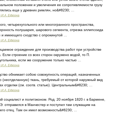
кальном положении и увеличения ее сопротивляемости грузу
блялись еще у древних римлян, но&#8230; …
и И.А. Ефрона
ого, четырехугольного или многогранного пространства,
рхность полушария, шарового сегмента, отрезка эллипсоида
я и имеющего сходство с опрокинутой …
и И.А. Ефрона
аемое ограждение для производства работ при устройстве
 Если строение со всех сторон окружено водой, то П.
оугольника, если же сооружение только частью …
и И.А. Ефрона
ство обнимает собою совокупность операций, назначенных
ю (неотделанную) ткань, требуемый от которой наружный вид
ах отделки (см. соотв. статью). Центральным&#8230; …
и И.А. Ефрона
й социалист и политэконом. Род. 20 ноября 1820 г. в Бармене,
. Э. отправился в Манчестер и поступил там служащим на
 его отец. Там он имел возможность&#8230; …