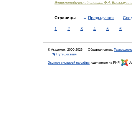
Энциклопедический словарь Ф.А. Брокгауза 
Страницы
←
Предыдущая
Сле
1
2
3
4
5
6
© Академик, 2000-2026
Обратная связь:
Техподдерж
👣 Путешествия
Экспорт словарей на сайты
, сделанные на PHP,
Jo