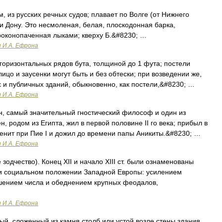
 из русских речных судов; плавает по Волге (от Нижнего
и Дону. Это несмоленая, белая, плоскодонная барка,
роконопаченная лыками; кверху Б.&#8230; …
и И.А. Ефрона
горизонтальных рядов бута, толщиной до 1 фута; постели
цо и заусенки могут быть и без обтески; при возведении же,
 и публичных зданий, обыкновенно, как постели,&#8230; …
и И.А. Ефрона
, самый значительный гностический философ и один из
 родом из Египта, жил в первой половине II го века; прибыл в
аменит при Пие I и дожил до времени папы Аникиты.&#8230; …
и И.А. Ефрона
зодчество). Конец XII и начало XIII ст. были ознаменованы
и социальном положении Западной Европы: усилением
шением числа и обеднением крупных феодалов,
и И.А. Ефрона
ый, сложенный из камня столб или устой возле стены здания,