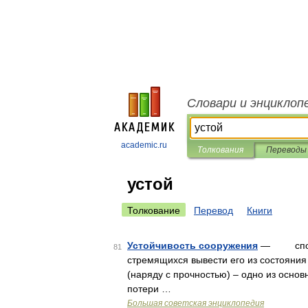
Словари и энциклоп
academic.ru
Толкования
Переводы
устой
Толкование
Перевод
Книги
Устойчивость сооружения
— способн
81
стремящихся вывести его из состояния
(наряду с прочностью) – одно из осно
потери …
Большая советская энциклопедия