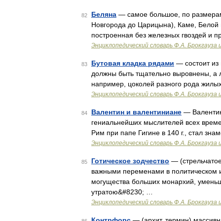
Беляна
— самое большое, по размерам,
82
Новгорода до Царицына), Каме, Белой 
построенная без железных гвоздей и п
Энциклопедический словарь Ф.А. Брокгауза 
Бутовая кладка рядами
— состоит из 
83
должны быть тщательно выровнены, а ли
например, цоколей разного рода жилых
Энциклопедический словарь Ф.А. Брокгауза 
Валентин и валентиниане
— Валентин
84
гениальнейших мыслителей всех времен,
Рим при папе Гигине в 140 г., стал зн
Энциклопедический словарь Ф.А. Брокгауза 
Готическое зодчество
— (стрельчатое 
85
важными переменами в политическом 
могущества больших монархий, умень
утратою&#8230; …
Энциклопедический словарь Ф.А. Брокгауза 
Контрфорс
— (архит. термин) массивн