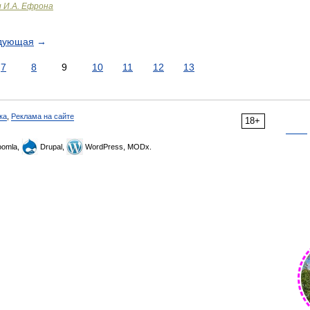
и И.А. Ефрона
дующая
→
7
8
9
10
11
12
13
ка
,
Реклама на сайте
18+
omla,
Drupal,
WordPress, MODx.