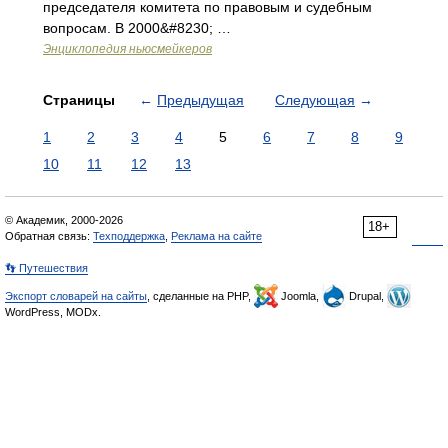
председателя комитета по правовым и судебным
вопросам. В 2000&#8230; …
Энциклопедия ньюсмейкеров
Страницы
←
Предыдущая
Следующая
→
1
2
3
4
5
6
7
8
9
10
11
12
13
© Академик, 2000-2026
18+
Обратная связь:
Техподдержка
,
Реклама на сайте
👣 Путешествия
Экспорт словарей на сайты
, сделанные на PHP,
Joomla,
Drupal,
WordPress, MODx.