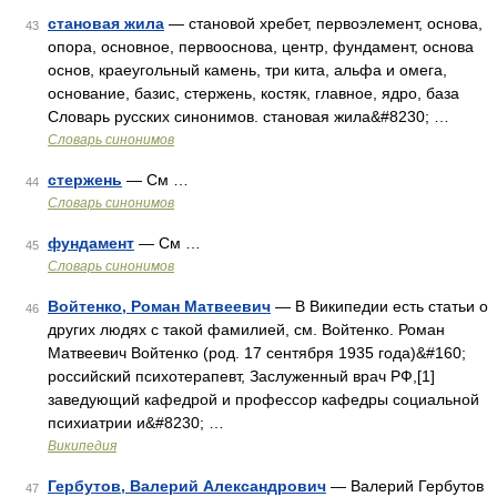
становая жила
— становой хребет, первоэлемент, основа,
43
опора, основное, первооснова, центр, фундамент, основа
основ, краеугольный камень, три кита, альфа и омега,
основание, базис, стержень, костяк, главное, ядро, база
Словарь русских синонимов. становая жила&#8230; …
Словарь синонимов
стержень
— См …
44
Словарь синонимов
фундамент
— См …
45
Словарь синонимов
Войтенко, Роман Матвеевич
— В Википедии есть статьи о
46
других людях с такой фамилией, см. Войтенко. Роман
Матвеевич Войтенко (род. 17 сентября 1935 года)&#160;
российский психотерапевт, Заслуженный врач РФ,[1]
заведующий кафедрой и профессор кафедры социальной
психиатрии и&#8230; …
Википедия
Гербутов, Валерий Александрович
— Валерий Гербутов
47