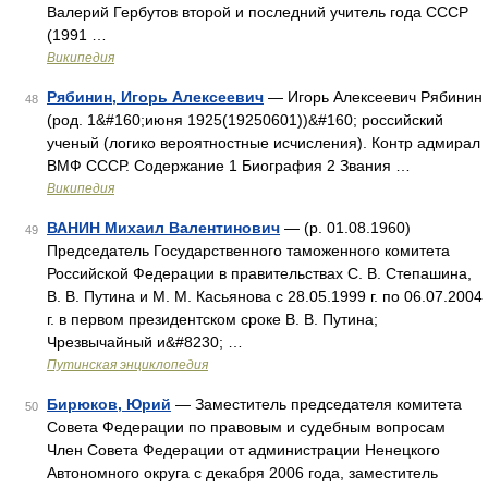
Валерий Гербутов второй и последний учитель года СССР
(1991 …
Википедия
Рябинин, Игорь Алексеевич
— Игорь Алексеевич Рябинин
48
(род. 1&#160;июня 1925(19250601))&#160; российский
ученый (логико вероятностные исчисления). Контр адмирал
ВМФ СССР. Содержание 1 Биография 2 Звания …
Википедия
ВАНИН Михаил Валентинович
— (р. 01.08.1960)
49
Председатель Государственного таможенного комитета
Российской Федерации в правительствах С. В. Степашина,
В. В. Путина и М. М. Касьянова с 28.05.1999 г. по 06.07.2004
г. в первом президентском сроке В. В. Путина;
Чрезвычайный и&#8230; …
Путинская энциклопедия
Бирюков, Юрий
— Заместитель председателя комитета
50
Совета Федерации по правовым и судебным вопросам
Член Совета Федерации от администрации Ненецкого
Автономного округа с декабря 2006 года, заместитель