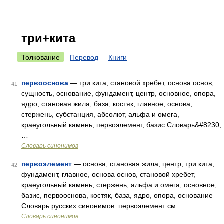
три+кита
Толкование
Перевод
Книги
первооснова
— три кита, становой хребет, основа основ,
41
сущность, основание, фундамент, центр, основное, опора,
ядро, становая жила, база, костяк, главное, основа,
стержень, субстанция, абсолют, альфа и омега,
краеугольный камень, первоэлемент, базис Словарь&#8230;
…
Словарь синонимов
первоэлемент
— основа, становая жила, центр, три кита,
42
фундамент, главное, основа основ, становой хребет,
краеугольный камень, стержень, альфа и омега, основное,
базис, первооснова, костяк, база, ядро, опора, основание
Словарь русских синонимов. первоэлемент см …
Словарь синонимов