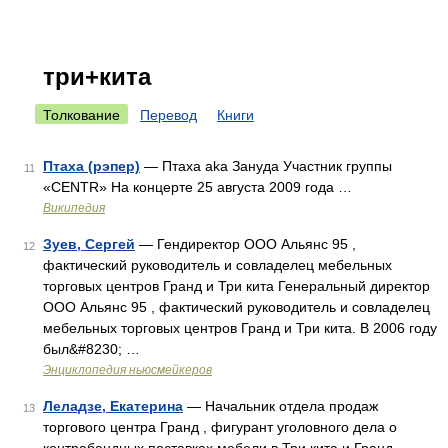
три+кита
Толкование
Перевод
Книги
Птаха (рэпер)
— Птаха aka Зануда Участник группы
11
«CENTR» На концерте 25 августа 2009 года …
Википедия
Зуев, Сергей
— Гендиректор ООО Альянс 95 ,
12
фактический руководитель и совладелец мебельных
торговых центров Гранд и Три кита Генеральный директор
ООО Альянс 95 , фактический руководитель и совладелец
мебельных торговых центров Гранд и Три кита. В 2006 году
был&#8230; …
Энциклопедия ньюсмейкеров
Леладзе, Екатерина
— Начальник отдела продаж
13
торгового центра Гранд , фигурант уголовного дела о