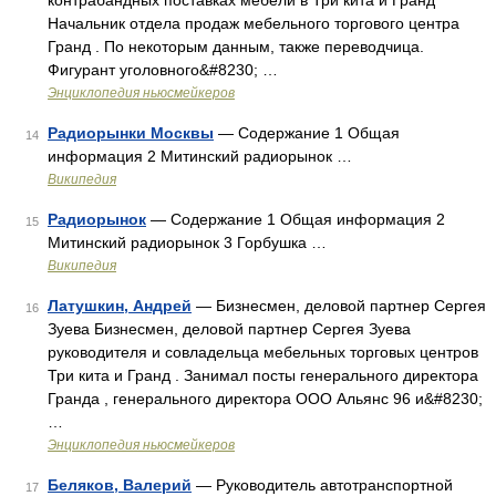
контрабандных поставках мебели в Три кита и Гранд
Начальник отдела продаж мебельного торгового центра
Гранд . По некоторым данным, также переводчица.
Фигурант уголовного&#8230; …
Энциклопедия ньюсмейкеров
Радиорынки Москвы
— Содержание 1 Общая
14
информация 2 Митинский радиорынок …
Википедия
Радиорынок
— Содержание 1 Общая информация 2
15
Митинский радиорынок 3 Горбушка …
Википедия
Латушкин, Андрей
— Бизнесмен, деловой партнер Сергея
16
Зуева Бизнесмен, деловой партнер Сергея Зуева
руководителя и совладельца мебельных торговых центров
Три кита и Гранд . Занимал посты генерального директора
Гранда , генерального директора ООО Альянс 96 и&#8230;
…
Энциклопедия ньюсмейкеров
Беляков, Валерий
— Руководитель автотранспортной
17