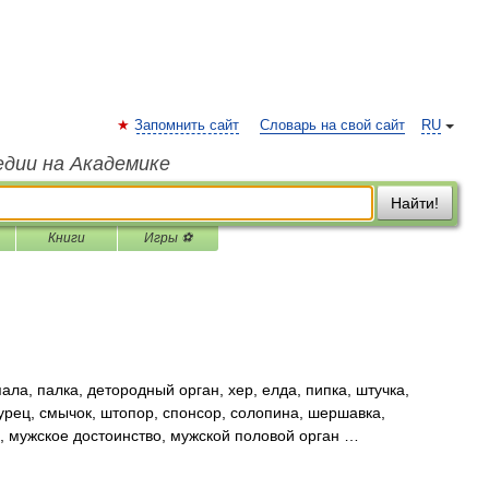
Запомнить сайт
Словарь на свой сайт
RU
едии на Академике
Найти!
Книги
Игры ⚽
а, палка, детородный орган, хер, елда, пипка, штучка,
урец, смычок, штопор, спонсор, солопина, шершавка,
а, мужское достоинство, мужской половой орган …