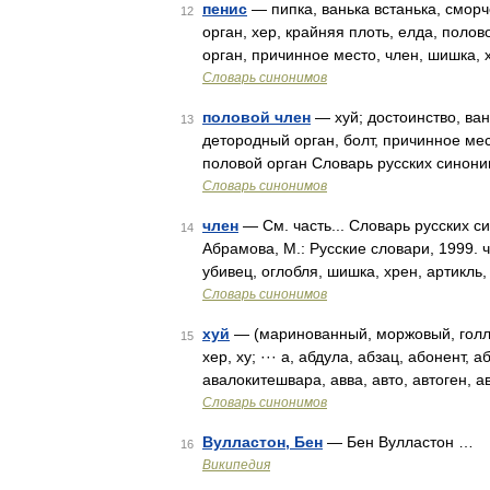
пенис
— пипка, ванька встанька, сморч
12
орган, хер, крайняя плоть, елда, полов
орган, причинное место, член, шишка, 
Словарь синонимов
половой член
— хуй; достоинство, ван
13
детородный орган, болт, причинное мес
половой орган Словарь русских синони
Словарь синонимов
член
— См. часть... Словарь русских с
14
Абрамова, М.: Русские словари, 1999. ч
убивец, оглобля, шишка, хрен, артикль
Словарь синонимов
хуй
— (маринованный, моржовый, голлан
15
хер, ху; ··· а, абдула, абзац, абонент, 
авалокитешвара, авва, авто, автоген, 
Словарь синонимов
Вулластон, Бен
— Бен Вулластон …
16
Википедия