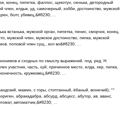
ок, конец, пипетка, фаллос, щекотун, сюнька, детородный
ой член, елдык, уд, самочерный, хобби, достоинство, мужской
хрен, болт, убивец,&#8230; …
ька встанька, мужской орган, пипетка, пенис, сморчок, конец,
то, мужской член, мужское достоинство, пипка, мужской
мов. половой член сущ., кол во&#8230; …
инонимов и сходных по смыслу выражений. под. ред. Н.
лен участник, часть, хуй; причинное место, елда, хер, пипка,
, конечность, кружковец,&#8230; …
дский, мамин, с горы, стоптанный, ёбаный, вонючий); °°
абориген, абракадабра, абсурд, абсцесс, абутор, ав, аванс,
автомат, автоматчик,&#8230; …