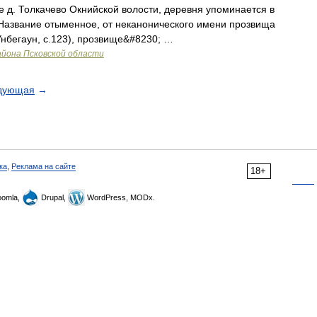
 д. Толкачево Окнийской волости, деревня упоминается в
гг. Название отыменное, от неканонического имени прозвища
Унбегаун, с.123), прозвище&#8230; …
айона Псковской области
дующая
→
ка
,
Реклама на сайте
18+
omla,
Drupal,
WordPress, MODx.