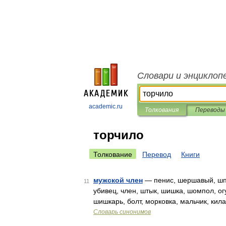
Словари и энциклоп
academic.ru
Толкования
Переводы
торчило
Толкование
Перевод
Книги
мужской член
— пенис, шершавый, шпал
11
убивец, член, штык, шишка, шомпол, ог
шишкарь, болт, морковка, мальчик, кил
Словарь синонимов