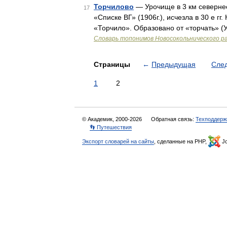
Торчилово
— Урочище в 3 км севернее
17
«Списке ВГ» (1906г.), исчезла в 30 е 
«Торчило». Образовано от «торчать» (
Словарь топонимов Новосокольнического р
Страницы
←
Предыдущая
Сле
1
2
© Академик, 2000-2026
Обратная связь:
Техподдерж
👣 Путешествия
Экспорт словарей на сайты
, сделанные на PHP,
Jo