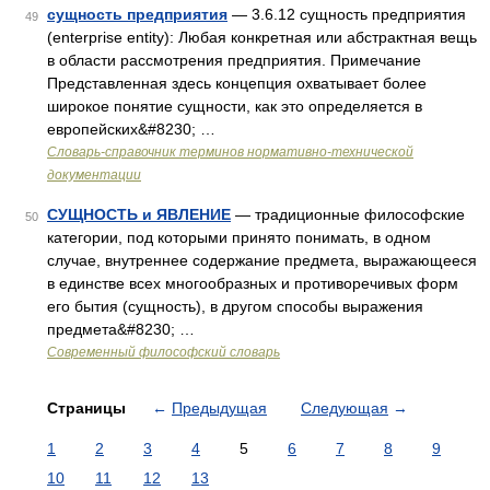
сущность предприятия
— 3.6.12 сущность предприятия
49
(enterprise entity): Любая конкретная или абстрактная вещь
в области рассмотрения предприятия. Примечание
Представленная здесь концепция охватывает более
широкое понятие сущности, как это определяется в
европейских&#8230; …
Словарь-справочник терминов нормативно-технической
документации
СУЩНОСТЬ и ЯВЛЕНИЕ
— традиционные философские
50
категории, под которыми принято понимать, в одном
случае, внутреннее содержание предмета, выражающееся
в единстве всех многообразных и противоречивых форм
его бытия (сущность), в другом способы выражения
предмета&#8230; …
Современный философский словарь
Страницы
←
Предыдущая
Следующая
→
1
2
3
4
5
6
7
8
9
10
11
12
13