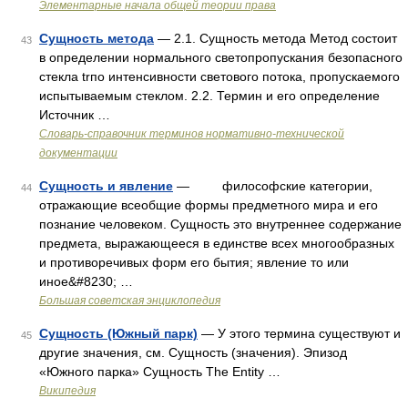
Элементарные начала общей теории права
Сущность метода
— 2.1. Сущность метода Метод состоит
43
в определении нормального светопропускания безопасного
стекла trпо интенсивности светового потока, пропускаемого
испытываемым стеклом. 2.2. Термин и его определение
Источник …
Словарь-справочник терминов нормативно-технической
документации
Сущность и явление
— философские категории,
44
отражающие всеобщие формы предметного мира и его
познание человеком. Сущность это внутреннее содержание
предмета, выражающееся в единстве всех многообразных
и противоречивых форм его бытия; явление то или
иное&#8230; …
Большая советская энциклопедия
Сущность (Южный парк)
— У этого термина существуют и
45
другие значения, см. Сущность (значения). Эпизод
«Южного парка» Сущность The Entity …
Википедия