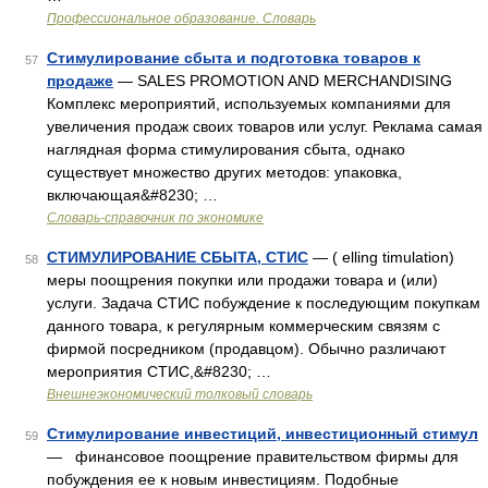
Профессиональное образование. Словарь
Стимулирование сбыта и подготовка товаров к
57
продаже
— SALES PROMOTION AND MERCHANDISING
Комплекс мероприятий, используемых компаниями для
увеличения продаж своих товаров или услуг. Реклама самая
наглядная форма стимулирования сбыта, однако
существует множество других методов: упаковка,
включающая&#8230; …
Словарь-справочник по экономике
СТИМУЛИРОВАНИЕ СБЫТА, СТИС
— ( elling timulation)
58
меры поощрения покупки или продажи товара и (или)
услуги. Задача СТИС побуждение к последующим покупкам
данного товара, к регулярным коммерческим связям с
фирмой посредником (продавцом). Обычно различают
мероприятия СТИС,&#8230; …
Внешнеэкономический толковый словарь
Стимулирование инвестиций, инвестиционный стимул
59
— финансовое поощрение правительством фирмы для
побуждения ее к новым инвестициям. Подобные