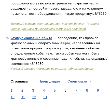
поощрения могут включать гранты на покрытие части
расходов на постройку нового завода и/или на установку
новых станков и оборудования; низкую процентную&#8230;
…
Толковый словарь «Инновационная деятельность». Термины
инновационного менеджмента и смежных областей
Стимулирование сбыта
— проведение, как правило,
60
краткосрочных и оперативных акций, направленных на
повышение продаж товаров и услуг, вызванных обычно
определенным событием. Таким событием могут быть
кратковременные и сезонные падения сбыта, календарные
возможности&#8230; …
Учебный словарь терминов рекламы и паблик рилейшенз
Страницы
←
Предыдущая
Следующая
→
1
2
3
4
5
6
7
8
9
10
11
12
13