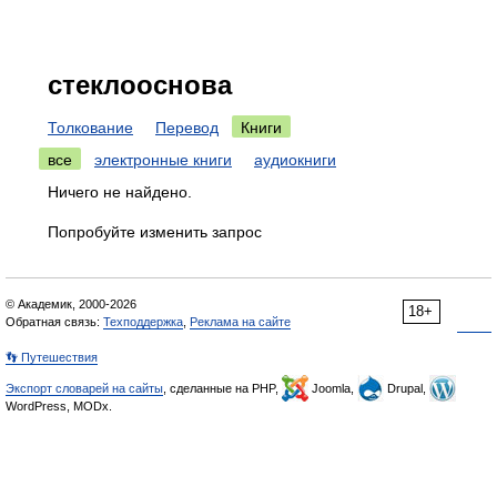
стеклооснова
Толкование
Перевод
Книги
все
электронные книги
аудиокниги
Ничего не найдено.
Попробуйте изменить запрос
© Академик, 2000-2026
18+
Обратная связь:
Техподдержка
,
Реклама на сайте
👣 Путешествия
Экспорт словарей на сайты
, сделанные на PHP,
Joomla,
Drupal,
WordPress, MODx.