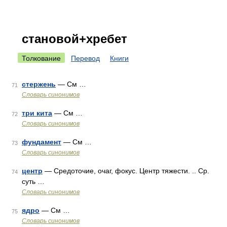
становой+хребет
Толкование
Перевод
Книги
стержень
— См …
71
Словарь синонимов
три кита
— См …
72
Словарь синонимов
фундамент
— См …
73
Словарь синонимов
центр
— Средоточие, очаг, фокус. Центр тяжести. .. Ср.
74
суть …
Словарь синонимов
ядро
— См …
75
Словарь синонимов