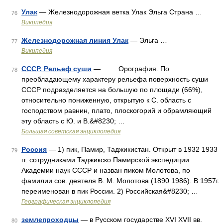
Улак
— Железнодорожная ветка Улак Эльга Страна …
76
Википедия
Железнодорожная линия Улак
— Эльга …
77
Википедия
СССР. Рельеф суши
— Орография. По
78
преобладающему характеру рельефа поверхность суши
СССР подразделяется на большую по площади (66%),
относительно пониженную, открытую к С. область с
господством равнин, плато, плоскогорий и обрамляющий
эту область с Ю. и В.&#8230; …
Большая советская энциклопедия
Россия
— 1) пик, Памир, Таджикистан. Открыт в 1932 1933
79
гг. сотрудниками Таджикско Памирской экспедиции
Академии наук СССР и назван пиком Молотова, по
фамилии сов. деятеля В. М. Молотова (1890 1986). В 1957г.
переименован в пик России. 2) Российская&#8230; …
Географическая энциклопедия
землепроходцы
— в Русском государстве XVI XVII вв.
80