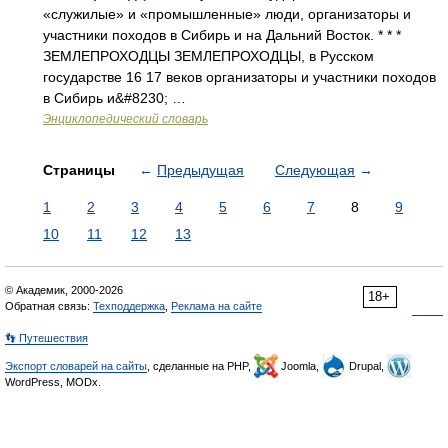
«служилые» и «промышленные» люди, организаторы и
участники походов в Сибирь и на Дальний Восток. * * *
ЗЕМЛЕПРОХОДЦЫ ЗЕМЛЕПРОХОДЦЫ, в Русском
государстве 16 17 веков организаторы и участники походов
в Сибирь и&#8230; …
Энциклопедический словарь
Страницы
←
Предыдущая
Следующая
→
1
2
3
4
5
6
7
8
9
10
11
12
13
© Академик, 2000-2026
18+
Обратная связь:
Техподдержка
,
Реклама на сайте
👣 Путешествия
Экспорт словарей на сайты
, сделанные на PHP,
Joomla,
Drupal,
WordPress, MODx.