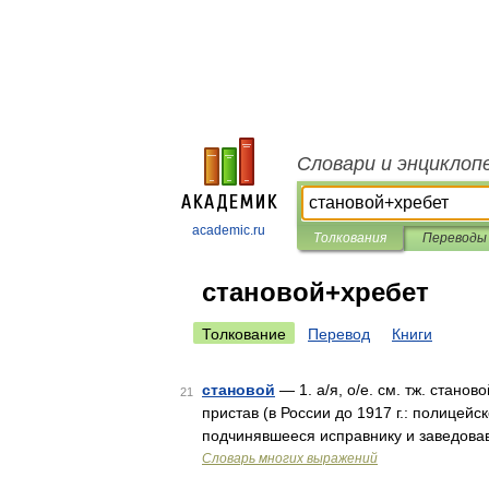
Словари и энциклоп
academic.ru
Толкования
Переводы
становой+хребет
Толкование
Перевод
Книги
становой
— 1. а/я, о/е. см. тж. станово
21
пристав (в России до 1917 г.: полицей
подчинявшееся исправнику и заведова
Словарь многих выражений