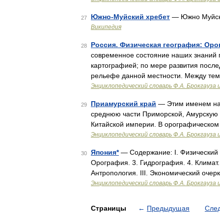
Южно-Муйский хребет
— Южно Муйск
27
Википедия
Россия. Физическая география: Ор
28
современное состояние наших знаний 
картографией; по мере развития после
рельефе данной местности. Между тем
Энциклопедический словарь Ф.А. Брокгауза 
Приамурский край
— Этим именем наз
29
среднюю части Приморской, Амурскую 
Китайской империи. В орографическом 
Энциклопедический словарь Ф.А. Брокгауза 
Япония*
— Содержание: I. Физический о
30
Орография. 3. Гидрография. 4. Климат. 5
Антропология. III. Экономический очер
Энциклопедический словарь Ф.А. Брокгауза 
Страницы
←
Предыдущая
Сле