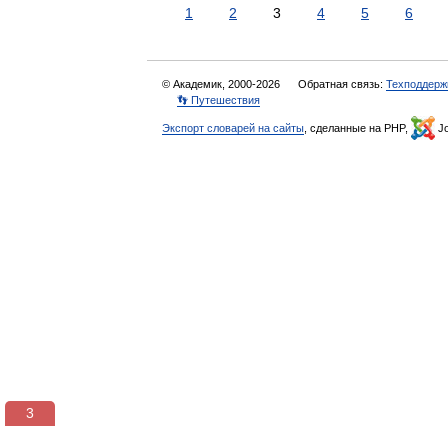
1
2
3
4
5
6
© Академик, 2000-2026
Обратная связь:
Техподдерж
👣 Путешествия
Экспорт словарей на сайты
, сделанные на PHP,
Jo
3