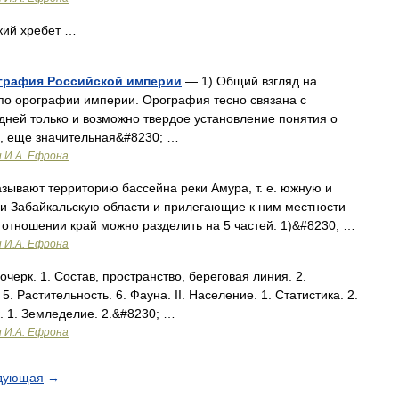
ий хребет …
ография Российской империи
— 1) Общий взгляд на
по орографии империи. Орография тесно связана с
дней только и возможно твердое установление понятия о
, еще значительная&#8230; …
и И.А. Ефрона
ывают территорию бассейна реки Амура, т. е. южную и
и Забайкальскую области и прилегающие к ним местности
отношении край можно разделить на 5 частей: 1)&#8230; …
и И.А. Ефрона
черк. 1. Состав, пространство, береговая линия. 2.
. Растительность. 6. Фауна. II. Население. 1. Статистика. 2.
к. 1. Земледелие. 2.&#8230; …
и И.А. Ефрона
дующая
→