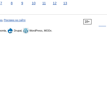
7
8
9
10
11
12
13
ка
,
Реклама на сайте
18+
omla,
Drupal,
WordPress, MODx.