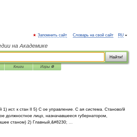
Запомнить сайт
Словарь на свой сайт
RU
едии на Академике
Найти!
Книги
Игры ⚽
й 1) ист. к стан II 5) С ое управление. С ая система. Станово/й
ское должностное лицо, назначавшееся губернатором,
вшее станом) 2) Главный,&#8230; …