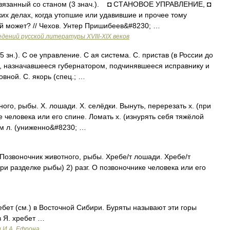
 Связанный со станом (3 знач.). ◘ СТАНОВОЕ УПРАВЛЕНИЕ, ◘
делах, когда утопшие или удавившие и прочее тому
ой может? // Чехов. Унтер Пришибеев&#8230; …
дений русской литературы ХVIII-ХIХ веков
; 5 зн.). С ое управление. С ая система. С. пристав (в России до
о, назначавшееся губернатором, подчинявшееся исправнику и
вной. С. якорь (спец.; …
ого, рыбы. Х. лошади. Х. селёдки. Вынуть, перерезать х. (при
е человека или его спине. Ломать х. (изнурять себя тяжёлой
ем л. (униженно&#8230; …
) Позвоночник животного, рыбы. Хребе/т лошади. Хребе/т
при разделке рыбы) 2) разг. О позвоночнике человека или его
бет (см.) в Восточной Сибири. Буряты называют эти горы
в Я. хребет …
и И.А. Ефрона