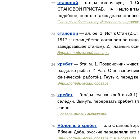
становой
— ого, м., в знач. сущ. 1.
22
СТАНОВОЙ ПРИСТАВ. ► Нешто в таких 
подобное, нешто в таких делах станов
Словарь забытых и трудных слов из произве
становой
— ая, ое. 1. Ист. к Стан (2.С
23
1917 г.: полицейское должностное лиц
заведовавшее станом). 2. Главный, осно
Энциклопедический словарь
хребет
— бта; м. 1. Позвоночник животн
24
разделке рыбы). 2. Разг. О позвоночник
физической работой). Гнуть х. перед к
Энциклопедический словарь
хребет
— бта/; м. см. тж. хребтовый 1
25
селёдки. Вынуть, перерезать хребе/т. (
спине …
Словарь многих выражений
Яблонный хребет
— или Становой хре
26
Яблени Даба, русские переделали его 
Энциклопедический словарь Ф.А. Брокгауза 