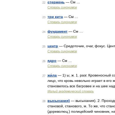
стержень
— См …
22
Словарь синонимов
три кита
— См …
23
Словарь синонимов
фундамент
— См …
24
Словарь синонимов
центр
— Средоточие, очаг, фокус. Центр
25
Словарь синонимов
ядро
— См …
26
Словарь синонимов
жи́ла
— 1) ы, ж. 1. разг. Кровеносный с
27
лицо, что кровь невольно играет в его 
становилось все багровее и на шее на
Малый академический словарь
высыхания)
— высыхания). 2. Проходящ
28
становой, станового, м. То же, что ста
(дореволюц.) полицейский чиновник, на