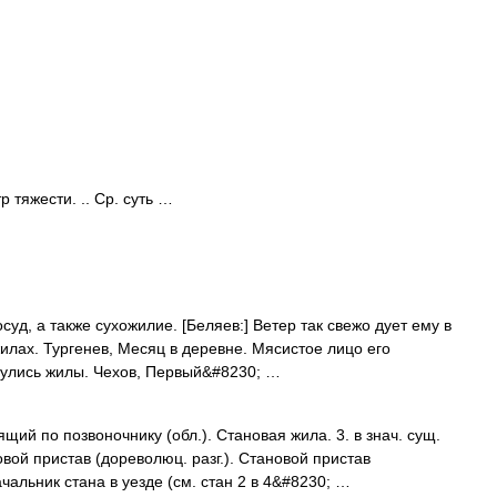
 тяжести. .. Ср. суть …
осуд, а также сухожилие. [Беляев:] Ветер так свежо дует ему в
жилах. Тургенев, Месяц в деревне. Мясистое лицо его
дулись жилы. Чехов, Первый&#8230; …
ий по позвоночнику (обл.). Становая жила. 3. в знач. сущ.
новой пристав (дореволюц. разг.). Становой пристав
чальник стана в уезде (см. стан 2 в 4&#8230; …