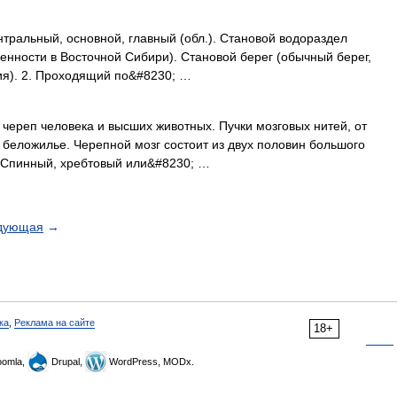
нтральный, основной, главный (обл.). Становой водораздел
енности в Восточной Сибири). Становой берег (обычный берег,
ия). 2. Проходящий по&#8230; …
ереп человека и высших животных. Пучки мозговых нитей, от
 беложилье. Черепной мозг состоит из двух половин большого
. Спинный, хребтовый или&#8230; …
дующая
→
ка
,
Реклама на сайте
18+
omla,
Drupal,
WordPress, MODx.