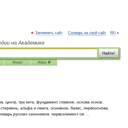
Запомнить сайт
Словарь на свой сайт
RU
едии на Академике
Найти!
Книги
Игры ⚽
, центр, три кита, фундамент, главное, основа основ,
 стержень, альфа и омега, основное, базис, первооснова,
 Словарь русских синонимов. первоэлемент см …