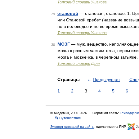
Толковый словарь Ушакова
становой
— становая, становое. 1. Це
29
или Становой хребет (название возвыш
не в половодье и не во время высыхан
Толковый словарь Ушакова
МОЗГ
— муж. вещество, наполняющее ч
30
мозга к разным частям тела, нервы или
мозга и мозжечка, в черепном затылке
Толковый словарь Даля
Страницы
←
Предыдущая
Сле
1
2
3
4
5
6
© Академик, 2000-2026
Обратная связь:
Техподдерж
👣 Путешествия
Экспорт словарей на сайты
, сделанные на PHP,
Jo