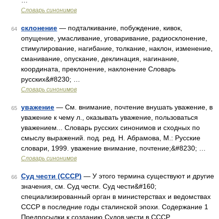
…
Словарь синонимов
склонение
— подталкивание, побуждение, кивок,
64
опущение, умасливание, уговаривание, радиосклонение,
стимулирование, нагибание, толкание, наклон, изменение,
сманивание, опускание, деклинация, нагинание,
координата, преклонение, наклонение Словарь
русских&#8230; …
Словарь синонимов
уважение
— См. внимание, почтение внушать уважение, в
65
уважение к чему л., оказывать уважение, пользоваться
уважением... Словарь русских синонимов и сходных по
смыслу выражений. под. ред. Н. Абрамова, М.: Русские
словари, 1999. уважение внимание, почтение;&#8230; …
Словарь синонимов
Суд чести (СССР)
— У этого термина существуют и другие
66
значения, см. Суд чести. Суд чести&#160;
специализированный орган в министерствах и ведомствах
СССР в последние годы сталинской эпохи. Содержание 1
Предпосылки к созданию Судов чести в СССР …