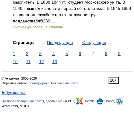
мыслитель. В 1838 1844 гг. студент Московского ун та. В
1840 г. вышел из печати первый сб. его стихов. В 1845 1858
гг. военная служба с целью получения рус.
подданства&#8230; …
Русская философия: словарь
Страницы
←
Предыдущая
Следующая
→
1
2
3
4
5
6
7
8
9
10
11
12
13
© Академик, 2000-2026
18+
Обратная связь:
Техподдержка
,
Реклама на сайте
👣 Путешествия
Экспорт словарей на сайты
, сделанные на PHP,
Joomla,
Drupal,
WordPress, MODx.