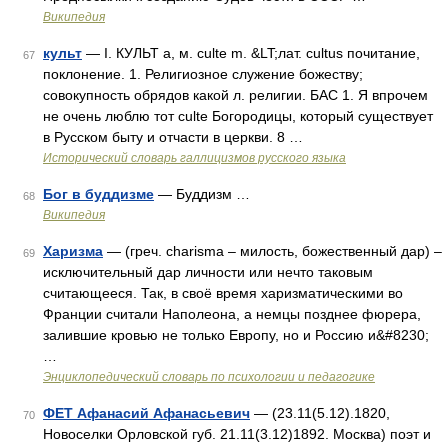
Википедия
культ
— I. КУЛЬТ а, м. culte m. &LT;лат. cultus почитание,
67
поклонение. 1. Религиозное служение божеству;
совокупность обрядов какой л. религии. БАС 1. Я впрочем
не очень люблю тот culte Богородицы, который существует
в Русском быту и отчасти в церкви. 8 …
Исторический словарь галлицизмов русского языка
Бог в буддизме
— Буддизм …
68
Википедия
Харизма
— (греч. charisma – милость, божественный дар) –
69
исключительный дар личности или нечто таковым
считающееся. Так, в своё время харизматическими во
Франции считали Наполеона, а немцы позднее фюрера,
залившие кровью не только Европу, но и Россию и&#8230;
…
Энциклопедический словарь по психологии и педагогике
ФЕТ Афанасий Афанасьевич
— (23.11(5.12).1820,
70
Новоселки Орловской губ. 21.11(3.12)1892. Москва) поэт и