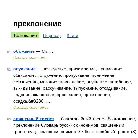
преклонение
Толкование
Перевод
Книги
обожание
— См …
61
Словарь синонимов
опускание
— низведение, приземление, провисание,
62
обвисание, погружение, пропускание, понижение,
исключение, макание, приседание, опущение, нагибание,
выкидывание, рассучивание, выпускание, откидывание,
падение, склонение, проседание, преклонение,
осадка,&#8230; …
Словарь синонимов
священный трепет
— благоговейный трепет, благоговение,
63
преклонение Словарь русских синонимов. священный
трепет сущ., кол во синонимов: 3 • благоговейный трепет (3)