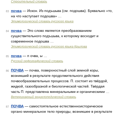
Строительный словарь
почва
— Искон. Из подъшьва (см. подошва). Буквально «то,
83
на что наступает подошва» …
Этимологический словарь русского языка
почва
— Это слово является преобразованием
84
существительного подъшьва, к которому восходит и
современное подошва …
Этимологический словарь русского языка Крылова
почва
— п очва, ы …
85
Русский орфографический словарь
ПОЧВА
— почва, поверхностный слой земной коры,
86
возникший в результате продолжительного действия
почвообразовательных процессов. П. состоит из твёрдой,
жидкой, газообразной и биологической частей. Твёрдая
часть П. представлена минеральными и органическими …
Ветеринарный энциклопедический словарь
ПОЧВА
— самостоятельное естественноисторическое
87
органо минеральное тело природы, возникшее в результате