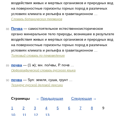
воздействия живых и мертвых организмов и природных вод
на поверхностные горизонты горных пород в различных
условиях климата и рельефа в гравитационном …
Словарь ботанических терминов
Почва
— самостоятельное естественноисторическое
88
органо минеральное тело природы, возникшее в результате
воздействия живых и мертвых организмов и природных вод
на поверхностные горизонты горных пород в различных
условиях климата и рельефа в гравитационном …
Толковый словарь по почвоведению
почва
— (1 ж); мн. по/чвы, Р. почв …
89
Орфографический словарь русского языка
почва
— Syn: земля, суша, грунт …
90
Тезаурус русской деловой лексики
Страницы
←
Предыдущая
Следующая
→
1
2
3
4
5
6
7
8
9
10
11
12
13