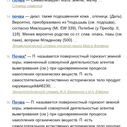
Почва
— Символизирует Мать Землю, матку …
73
Словарь символов
почва
— диал. также подошвенная кожа , олонецк. (Даль).
74
Вероятно, преобразовано из *подъшьвь (см. подошва),
согласно Миклошичу (Мi. ЕW 339), Потебне (у Преобр. II,
118). Менее вероятно родство со ст. слав. опакъ, пакы (см.
паки), вопреки Младенову (500) …
Этимологический словарь русского языка Макса Фасмера
Почва*
— П. называется поверхностный горизонт земной
75
коры, измененный совокупной деятельностью агентов
выветривания (см.) при одновременном процессе
накопления органических веществ. П. есть
самостоятельное естественно историческое тело продукт
окружающей&#8230; …
Энциклопедический словарь Ф.А. Брокгауза и И.А. Ефрона
Почва
— П. называется поверхностный горизонт земной
76
коры, измененный совокупной деятельностью агентов
выветривания (см.) при одновременном процессе
накопления органических веществ. П. есть
самостоятельное естественно историческое тело продукт