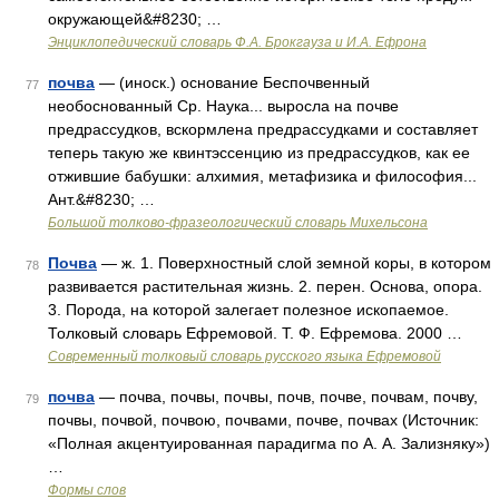
окружающей&#8230; …
Энциклопедический словарь Ф.А. Брокгауза и И.А. Ефрона
почва
— (иноск.) основание Беспочвенный
77
необоснованный Ср. Наука... выросла на почве
предрассудков, вскормлена предрассудками и составляет
теперь такую же квинтэссенцию из предрассудков, как ее
отжившие бабушки: алхимия, метафизика и философия...
Ант.&#8230; …
Большой толково-фразеологический словарь Михельсона
Почва
— ж. 1. Поверхностный слой земной коры, в котором
78
развивается растительная жизнь. 2. перен. Основа, опора.
3. Порода, на которой залегает полезное ископаемое.
Толковый словарь Ефремовой. Т. Ф. Ефремова. 2000 …
Современный толковый словарь русского языка Ефремовой
почва
— почва, почвы, почвы, почв, почве, почвам, почву,
79
почвы, почвой, почвою, почвами, почве, почвах (Источник:
«Полная акцентуированная парадигма по А. А. Зализняку»)
…
Формы слов