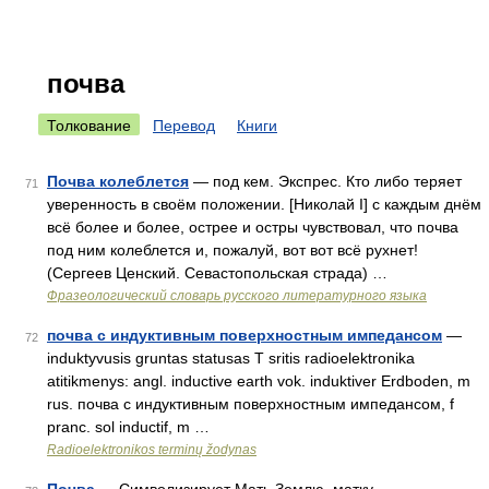
почва
Толкование
Перевод
Книги
Почва колеблется
— под кем. Экспрес. Кто либо теряет
71
уверенность в своём положении. [Николай I] с каждым днём
всё более и более, острее и остры чувствовал, что почва
под ним колеблется и, пожалуй, вот вот всё рухнет!
(Сергеев Ценский. Севастопольская страда) …
Фразеологический словарь русского литературного языка
почва с индуктивным поверхностным импедансом
—
72
induktyvusis gruntas statusas T sritis radioelektronika
atitikmenys: angl. inductive earth vok. induktiver Erdboden, m
rus. почва с индуктивным поверхностным импедансом, f
pranc. sol inductif, m …
Radioelektronikos terminų žodynas