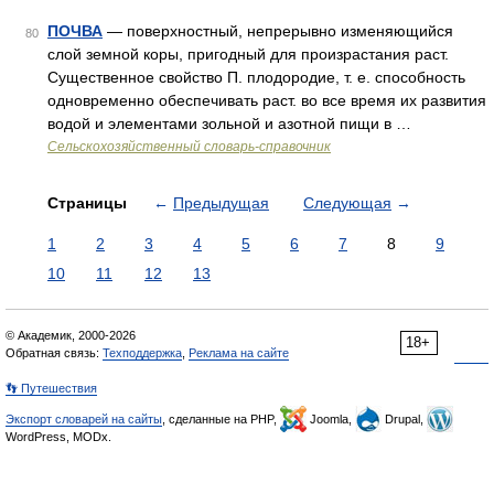
ПОЧВА
— поверхностный, непрерывно изменяющийся
80
слой земной коры, пригодный для произрастания раст.
Существенное свойство П. плодородие, т. е. способность
одновременно обеспечивать раст. во все время их развития
водой и элементами зольной и азотной пищи в …
Сельскохозяйственный словарь-справочник
Страницы
←
Предыдущая
Следующая
→
1
2
3
4
5
6
7
8
9
10
11
12
13
© Академик, 2000-2026
18+
Обратная связь:
Техподдержка
,
Реклама на сайте
👣 Путешествия
Экспорт словарей на сайты
, сделанные на PHP,
Joomla,
Drupal,
WordPress, MODx.