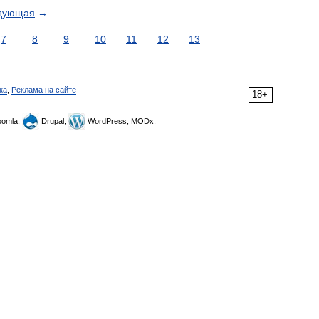
дующая
→
7
8
9
10
11
12
13
ка
,
Реклама на сайте
18+
omla,
Drupal,
WordPress, MODx.