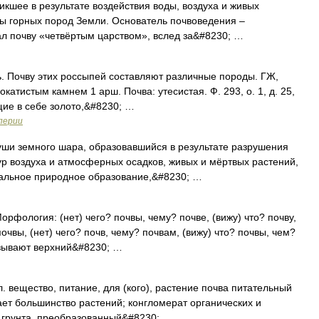
кшее в результате воздействия воды, воздуха и живых
ты горных пород Земли. Основатель почвоведения –
тал почву «четвёртым царством», вслед за&#8230; …
ль. Почву этих россыпей составляют различные породы. ГЖ,
окатистым камнем 1 арш. Почва: утесистая. Ф. 293, о. 1, д. 25,
ащие в себе золото,&#8230; …
перии
ши земного шара, образовавшийся в результате разрушения
р воздуха и атмосферных осадков, живых и мёртвых растений,
кальное природное образование,&#8230; …
Морфология: (нет) чего? почвы, чему? почве, (вижу) что? почву,
почвы, (нет) чего? почв, чему? почвам, (вижу) что? почвы, чем?
азывают верхний&#8230; …
 вещество, питание, для (кого), растение почва питательный
тает большинство растений; конгломерат органических и
я грунта, преобразованный&#8230; …