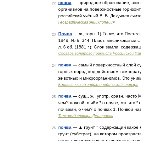
почва
— природное образование, возни
22
организмов на поверхностные горизон
российский учёный В. В. Докучаев счи
Географическая энциклопедия
Почва
— ж., горн. 1) То же, что Посте
23
1849, № 6: 344; Пласт: мясниковатый с 
л. 6 об. (1881 г.); Слои земли, содерж
Словарь золотого промысла Российской Им
почва
— самый поверхностный слой су
24
горных пород под действием температу
животных и микроорганизмов. Это уни
Биологический энциклопедический словарь
почва
— сущ., ж., употр. сравн. часто 
25
чем? почвой, о чём? о почве; мн. что? 
почвами, о чём? о почвах 1. Почвой н
Толковый словарь Дмитриева
почва
— ▲ грунт ↑ содержащий какое л.
26
грунт (субстрат), на котором произрас
неорганических веществ верхнего сло