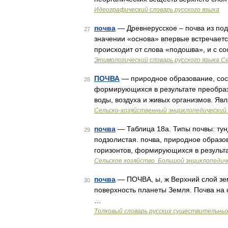
Идеографический словарь русского языка
почва
— Древнерусское – почва из подъ
27
значении «основа» впервые встречается
происходит от слова «подошва», и с 
Этимологический словарь русского языка С
ПОЧВА
— природное образование, сост
28
формирующихся в результате преобраз
воды, воздуха и живых организмов. Яв
Сельско-хозяйственный энциклопедический 
почва
— Таблица 18a. Типы почвы: тун
29
подзолистая. почва, природное образо
горизонтов, формирующихся в результ
Сельское хозяйство. Большой энциклопедич
почва
— ПОЧВА, ы, ж Верхний слой зем
30
поверхность планеты Земля. Почва на 
…
Толковый словарь русских существительны