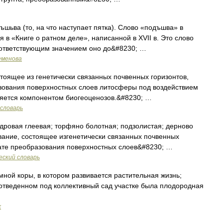
шьва (то, на что наступает пятка). Слово «подъшва» в
 в «Книге о ратном деле», написанной в XVII в. Это слово
соответствующим значением оно до&#8230; …
еменова
оящее из генетически связанных почвенных горизонтов,
ования поверхностных слоев литосферы под воздействием
ляется компонентом биогеоценозов.&#8230; …
словарь
дровая глеевая; торфяно болотная; подзолистая; дерново
вание, состоящее изгенетически связанных почвенных
ате преобразования поверхностных слоев&#8230; …
еский словарь
ной коры, в котором развивается растительная жизнь;
отведенном под коллективный сад участке была плодородная
х