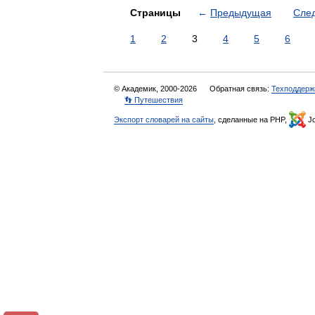
Страницы
←
Предыдущая
Сле
1
2
3
4
5
6
© Академик, 2000-2026
Обратная связь:
Техподдерж
👣 Путешествия
Экспорт словарей на сайты
, сделанные на PHP,
Jo