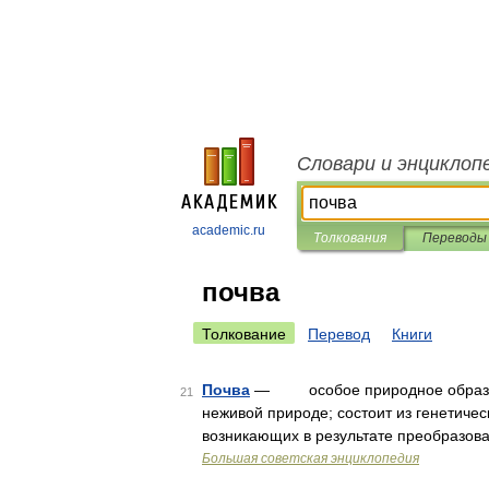
Словари и энциклоп
academic.ru
Толкования
Переводы
почва
Толкование
Перевод
Книги
Почва
— особое природное образова
21
неживой природе; состоит из генетиче
возникающих в результате преобразов
Большая советская энциклопедия