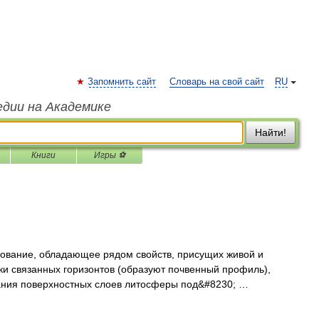
Запомнить сайт
Словарь на свой сайт
RU
едии на Академике
Найти!
Книги
Игры ⚽
ние, обладающее рядом свойств, присущих живой и
ски связанных горизонтов (образуют почвенный профиль),
ания поверхностных слоев литосферы под&#8230; …