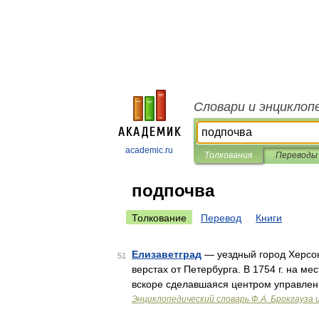
Словари и энциклоп
academic.ru
Толкования
Переводы
подпочва
Толкование
Перевод
Книги
Елизаветград
— уездный город Херсон
51
верстах от Петербурга. В 1754 г. на м
вскоре сделавшаяся центром управлени
Энциклопедический словарь Ф.А. Брокгауза 