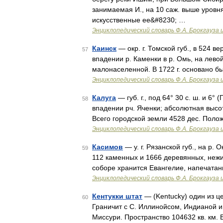
занимаемая И., на 10 саж. выше уровня
искусственные ее&#8230; …
Энциклопедический словарь Ф.А. Брокгауза 
Каинск
— окр. г. Томской губ., в 524 в
57
впадении р. Каменки в р. Омь, на левой
малонаселенной. В 1722 г. основано 
Энциклопедический словарь Ф.А. Брокгауза 
Калуга
— губ. г., под 64° 30 с. ш. и 6° 
58
впадении рч. Яченки; абсолютная высота
Всего городской земли 4528 дес. Пол
Энциклопедический словарь Ф.А. Брокгауза 
Касимов
— у. г. Рязанской губ., на р.
59
112 каменных и 1666 деревянных, нежи
соборе хранится Евангелие, напечатан
Энциклопедический словарь Ф.А. Брокгауза 
Кентукки штат
— (Kentucky) один из ц
60
Граничит с С. Иллинойсом, Индианой и О
Миссури. Пространство 104632 кв. км. В