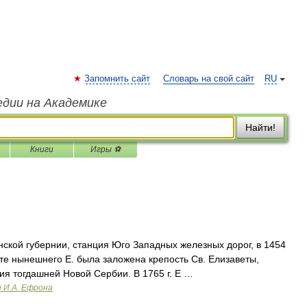
Запомнить сайт
Словарь на свой сайт
RU
едии на Академике
Найти!
Книги
Игры ⚽
ской губернии, станция Юго Западных железных дорог, в 1454
есте нынешнего Е. была заложена крепость Св. Елизаветы,
я тогдашней Новой Сербии. В 1765 г. Е …
и И.А. Ефрона