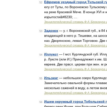
Ефремов уездный город Тульской г
52
югу от Тулы, по Воронежско Тульскому
на реке Красивой Мече. В конце XVI и 
изрытости&#8230; …
Энциклопедический словарь Ф.А. Брокгауза 
Задонск
— у. г. Воронежской губ., в 84
53
впадающей в него р. Тешевки, на шоссе
наз. Дворянскою, левая Торговою. Две
Энциклопедический словарь Ф.А. Брокгауза 
Иллукст
— I мст. Курляндской губ. Иллук
54
р. Луксте (или И.) Принадлежит к им. Ш
евреев. Две првсл. церкви при жен. м 
Энциклопедический словарь Ф.А. Брокгауза 
Ильзинг
— небольшое озеро Курляндско
55
Замечательно овальной формы плавающ
несколько саженей в воду, а летом вно
Энциклопедический словарь Ф.А. Брокгауза 
Ишим окружный город Тобольской 
56
берегу реки Ишим, при Большом Сибирск