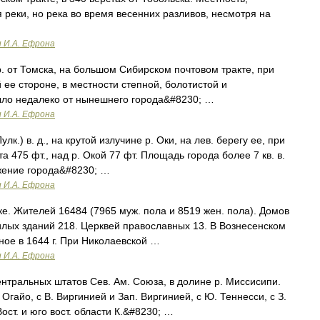
 реки, но река во время весенних разливов, несмотря на
и И.А. Ефрона
ер. от Томска, на большом Сибирском почтовом тракте, при
 ее стороне, в местности степной, болотистой и
было недалеко от нынешнего города&#8230; …
и И.А. Ефрона
(Пулк.) в. д., на крутой излучине р. Оки, на лев. берегу ее, при
 475 фт., над р. Окой 77 фт. Площадь города более 7 кв. в.
ожение города&#8230; …
и И.А. Ефрона
 Оке. Жителей 16484 (7965 муж. пола и 8519 жен. пола). Домов
лых зданий 218. Церквей православных 13. В Вознесенском
ное в 1644 г. При Николаевской …
и И.А. Ефрона
ентральных штатов Сев. Ам. Союза, в долине р. Миссисипи.
гайо, с В. Виргинией и Зап. Виргинией, с Ю. Теннесси, с З.
ост. и юго вост. области К.&#8230; …