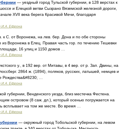
убернии
— уездный город Тульской губернии, в 128 верстах к
 шоссе и Елецкой ветви Сызрано Вяземской железной дороги,
начале XVII века берега Красивой Мечи, благодаря
и И.А. Ефрона
 в. к С. от Воронежа, на лев. бер. Дона и по обе стороны
 из Воронежа в Елец. Правая часть гор. по течению Тешевки
 площади, 16 улиц и 1150 домов …
и И.А. Ефрона
стского у., в 192 вер. от Митавы, в 4 вер. от р. Зап. Двины, на
лоссберг. 2864 ж. (1894), поляков, русских, латышей, немцев и
ре Рождества&#8230; …
и И.А. Ефрона
й губернии, Венденского уезда, близ местечка Фестена.
им островом (8 саж. дл.), который осенью погружается на
вь всплывает на том же месте. Во время …
и И.А. Ефрона
губернии
— окружный город Тобольской губернии, на левом
ом тракте, в 340 верстах от Тобольска. Местность,