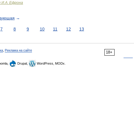
и И.А. Ефрона
дующая
→
7
8
9
10
11
12
13
ка
,
Реклама на сайте
18+
omla,
Drupal,
WordPress, MODx.