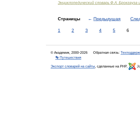
Энциклопедический словарь Ф.А. Брокгауза 
Страницы
←
Предыдущая
Сле
1
2
3
4
5
6
© Академик, 2000-2026
Обратная связь:
Техподдерж
👣 Путешествия
Экспорт словарей на сайты
, сделанные на PHP,
Jo