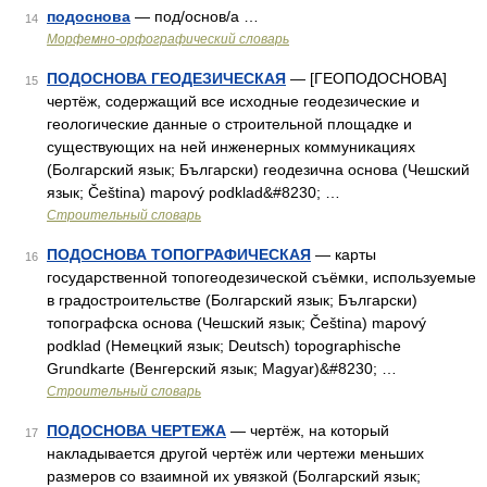
подоснова
— под/основ/а …
14
Морфемно-орфографический словарь
ПОДОСНОВА ГЕОДЕЗИЧЕСКАЯ
— [ГЕОПОДОСНОВА]
15
чертёж, содержащий все исходные геодезические и
геологические данные о строительной площадке и
существующих на ней инженерных коммуникациях
(Болгарский язык; Български) геодезична основа (Чешский
язык; Čeština) mapový podklad&#8230; …
Строительный словарь
ПОДОСНОВА ТОПОГРАФИЧЕСКАЯ
— карты
16
государственной топогеодезической съёмки, используемые
в градостроительстве (Болгарский язык; Български)
топографска основа (Чешский язык; Čeština) mapový
podklad (Немецкий язык; Deutsch) topographische
Grundkarte (Венгерский язык; Magyar)&#8230; …
Строительный словарь
ПОДОСНОВА ЧЕРТЕЖА
— чертёж, на который
17
накладывается другой чертёж или чертежи меньших
размеров со взаимной их увязкой (Болгарский язык;