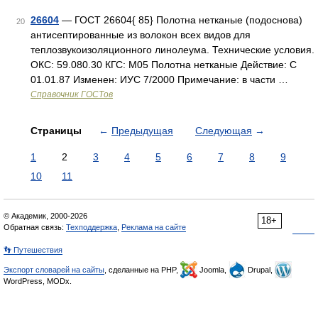
26604
— ГОСТ 26604{ 85} Полотна нетканые (подоснова)
20
антисептированные из волокон всех видов для
теплозвукоизоляционного линолеума. Технические условия.
ОКС: 59.080.30 КГС: М05 Полотна нетканые Действие: С
01.01.87 Изменен: ИУС 7/2000 Примечание: в части …
Справочник ГОСТов
Страницы
←
Предыдущая
Следующая
→
1
2
3
4
5
6
7
8
9
10
11
© Академик, 2000-2026
18+
Обратная связь:
Техподдержка
,
Реклама на сайте
👣 Путешествия
Экспорт словарей на сайты
, сделанные на PHP,
Joomla,
Drupal,
WordPress, MODx.