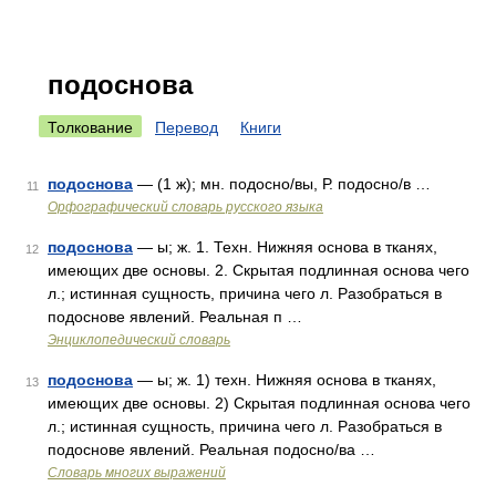
подоснова
Толкование
Перевод
Книги
подоснова
— (1 ж); мн. подосно/вы, Р. подосно/в …
11
Орфографический словарь русского языка
подоснова
— ы; ж. 1. Техн. Нижняя основа в тканях,
12
имеющих две основы. 2. Скрытая подлинная основа чего
л.; истинная сущность, причина чего л. Разобраться в
подоснове явлений. Реальная п …
Энциклопедический словарь
подоснова
— ы; ж. 1) техн. Нижняя основа в тканях,
13
имеющих две основы. 2) Скрытая подлинная основа чего
л.; истинная сущность, причина чего л. Разобраться в
подоснове явлений. Реальная подосно/ва …
Словарь многих выражений