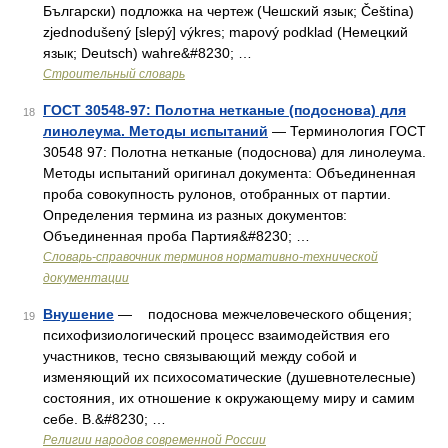
Български) подложка на чертеж (Чешский язык; Čeština)
zjednodušený [slepý] výkres; mapový podklad (Немецкий
язык; Deutsch) wahre&#8230; …
Строительный словарь
ГОСТ 30548-97: Полотна нетканые (подоснова) для
18
линолеума. Методы испытаний
— Терминология ГОСТ
30548 97: Полотна нетканые (подоснова) для линолеума.
Методы испытаний оригинал документа: Объединенная
проба совокупность рулонов, отобранных от партии.
Определения термина из разных документов:
Объединенная проба Партия&#8230; …
Словарь-справочник терминов нормативно-технической
документации
Внушение
— подоснова межчеловеческого общения;
19
психофизиологический процесс взаимодействия его
участников, тесно связывающий между собой и
изменяющий их психосоматические (душевнотелесные)
состояния, их отношение к окружающему миру и самим
себе. В.&#8230; …
Религии народов современной России