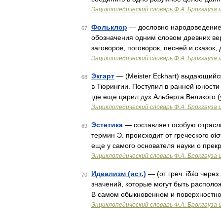
Энциклопедический словарь Ф.А. Брокгауза 
Фольклор
— дословно народоведение .
67
обозначения одним словом древних вер
заговоров, поговорок, песней и сказок
Энциклопедический словарь Ф.А. Брокгауза 
Экгарт
— (Meister Eckhart) выдающийся
68
в Тюрингии. Поступил в ранней юности
где еще царил дух Альберта Великого (
Энциклопедический словарь Ф.А. Брокгауза 
Эстетика
— составляет особую отрасл
69
термин Э. происходит от греческого αίσ
еще у самого основателя науки о прек
Энциклопедический словарь Ф.А. Брокгауза 
Идеализм (ист.)
— (от греч. ίδέα через
70
значений, которые могут быть располо
В самом обыкновенном и поверхностн
Энциклопедический словарь Ф.А. Брокгауза 