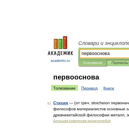
Словари и энциклоп
academic.ru
Толкования
Переводы
первооснова
Толкование
Перевод
Книги
Стихия
— (от греч. stoicheion перво
61
философов материалистов основные эле
древнекитайской философии металл, зе
Большая советская энциклопедия