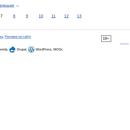
дующая
→
7
8
9
10
11
12
13
ка
,
Реклама на сайте
18+
omla,
Drupal,
WordPress, MODx.