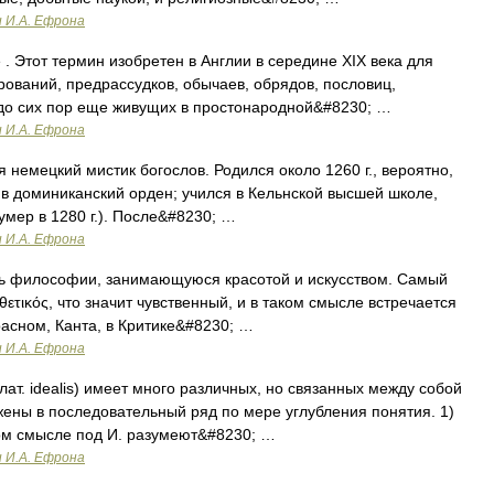
и И.А. Ефрона
 Этот термин изобретен в Англии в середине XIX века для
ований, предрассудков, обычаев, обрядов, пословиц,
, до сих пор еще живущих в простонародной&#8230; …
и И.А. Ефрона
 немецкий мистик богослов. Родился около 1260 г., вероятно,
 в доминиканский орден; учился в Кельнской высшей школе,
умер в 1280 г.). После&#8230; …
и И.А. Ефрона
ь философии, занимающуюся красотой и искусством. Самый
θετικός, что значит чувственный, и в таком смысле встречается
расном, Канта, в Критике&#8230; …
и И.А. Ефрона
 лат. idealis) имеет много различных, но связанных между собой
жены в последовательный ряд по мере углубления понятия. 1)
ом смысле под И. разумеют&#8230; …
и И.А. Ефрона