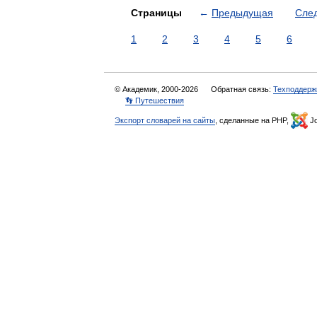
Страницы
←
Предыдущая
Сле
1
2
3
4
5
6
© Академик, 2000-2026
Обратная связь:
Техподдерж
👣 Путешествия
Экспорт словарей на сайты
, сделанные на PHP,
Jo