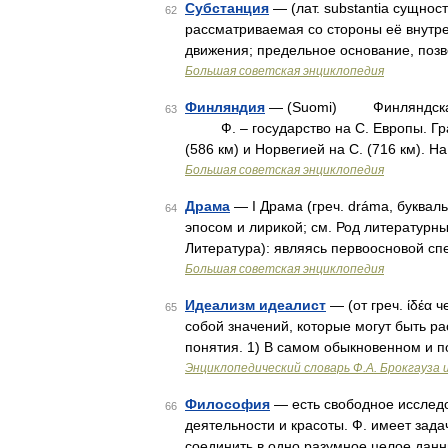
Субстанция
— (лат. substantia сущно
62
рассматриваемая со стороны её внутре
движения; предельное основание, поз
Большая советская энциклопедия
Финляндия
— (Suomi) Финляндская 
63
Ф. – государство на С. Европы. Грани
(586 км) и Норвегией на С. (716 км). Н
Большая советская энциклопедия
Драма
— I Драма (греч. dráma, буква
64
эпосом и лирикой; см. Род литературн
Литература): являясь первоосновой сп
Большая советская энциклопедия
Идеализм идеалист
— (от греч. ίδέα ч
65
собой значений, которые могут быть р
понятия. 1) В самом обыкновенном и 
Энциклопедический словарь Ф.А. Брокгауза 
Философия
— есть свободное исследо
66
деятельности и красоты. Ф. имеет зад
соединить в одно разумное целое дан