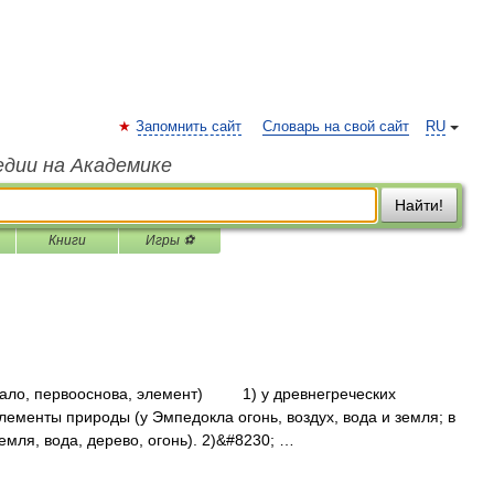
Запомнить сайт
Словарь на свой сайт
RU
едии на Академике
Найти!
Книги
Игры ⚽
начало, первооснова, элемент) 1) у древнегреческих
менты природы (у Эмпедокла огонь, воздух, вода и земля; в
мля, вода, дерево, огонь). 2)&#8230; …