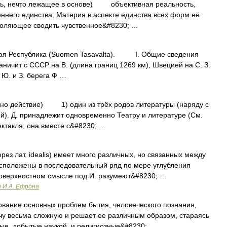
сть, нечто лежащее в основе) объективная реальность,
ннего единства; Материя в аспекте единства всех форм её
воляющее сводить чувственное&#8230; …
Республика (Suomen Tasavalta). I. Общие сведения
чит с СССР на В. (длина границ 1269 км), Швецией на С. З.
а Ю. и З. берега Ф …
льно действие) 1) один из трёх родов литературы (наряду с
ый). Д. принадлежит одновременно Театру и литературе (См.
ектакля, она вместе с&#8230; …
ерез лат. idealis) имеет много различных, но связанных между
асположены в последовательный ряд по мере углубления
поверхностном смысле под И. разумеют&#8230; …
и И.А. Ефрона
вание основных проблем бытия, человеческого познания,
ачу весьма сложную и решает ее различным образом, стараясь
ные, добытые наукой, и религиозные&#8230; …