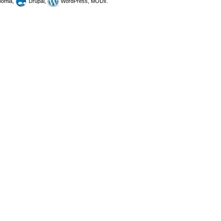
omla,
Drupal,
WordPress, MODx.