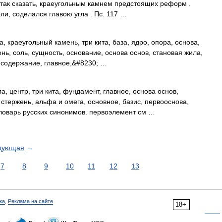
, так сказать, краеугольным камнем предстоящих реформ .
ли, соделался главою угла . Пс. 117 …
 краеугольный камень, три кита, база, ядро, опора, основа,
нь, соль, сущность, основание, основа основ, становая жила,
, содержание, главное,&#8230; …
, центр, три кита, фундамент, главное, основа основ,
 стержень, альфа и омега, основное, базис, первооснова,
 Словарь русских синонимов. первоэлемент см …
дующая
→
7
8
9
10
11
12
13
ка
,
Реклама на сайте
18+