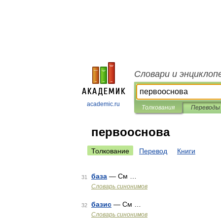
Словари и энциклоп
academic.ru
Толкования
Переводы
первооснова
Толкование
Перевод
Книги
база
— См …
31
Словарь синонимов
базис
— См …
32
Словарь синонимов