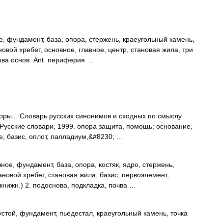
е, фундамент, база, опора, стержень, краеугольный камень,
овой хребет, основное, главное, центр, становая жила, три
нова основ. Ant. периферия …
ры... Словарь русских синонимов и сходных по смыслу
 Русские словари, 1999. опора защита, помощь; основание,
е, базис, оплот, палладиум,&#8230; …
ное, фундамент, база, опора, костяк, ядро, стержень,
ановой хребет, становая жила, базис; первоэлемент,
(книжн.) 2. подоснова, подкладка, почва …
 устой, фундамент, пьедестал, краеугольный камень, точка