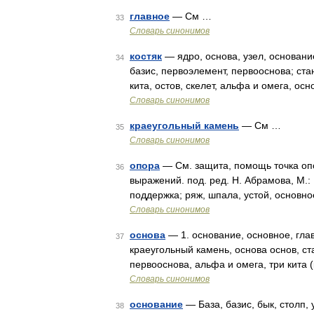
главное
— См …
33
Словарь синонимов
костяк
— ядро, основа, узел, основани
34
базис, первоэлемент, первооснова; стан
кита, остов, скелет, альфа и омега, ос
Словарь синонимов
краеугольный камень
— См …
35
Словарь синонимов
опора
— См. защита, помощь точка опо
36
выражений. под. ред. Н. Абрамова, М.:
поддержка; ряж, шпала, устой, основно
Словарь синонимов
основа
— 1. основание, основное, глав
37
краеугольный камень, основа основ, ст
первооснова, альфа и омега, три кита 
Словарь синонимов
основание
— База, базис, бык, столп,
38