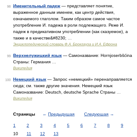
Именительный падеж
— представляет понятие,
98
выраженное данным именем, как центр действия,
означаемого глаголом. Таким образом самое частое
употребление И. падежа в роли подлежащего. Реже И.
падеж в предикативном употреблении (как сказуемое), а
также и в качестве&#8230; …
Энциклопедический словарь Ф.А. Брокгауза и И.А. Ефрона
Верхнелужицкий язык
— Самоназвание: Hornjoserbšćina
99
Страны: Германия …
Википедия
Немецкий язык
— Запрос «немецкий» перенаправляется
100
сюда; см. также другие значения. Немецкий язык
Самоназвание: Deutsch, deutsche Sprache Страны …
Википедия
Страницы
←
Предыдущая
Следующая
→
1
2
3
4
5
6
7
8
9
10
11
12
13