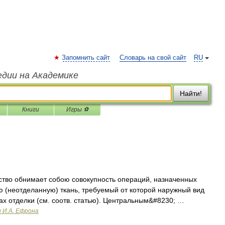
Запомнить сайт
Словарь на свой сайт
RU
едии на Академике
Найти!
Книги
Игры ⚽
ство обнимает собою совокупность операций, назначенных
ю (неотделанную) ткань, требуемый от которой наружный вид
ах отделки (см. соотв. статью). Центральным&#8230; …
и И.А. Ефрона