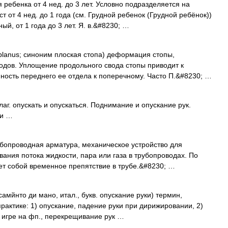
ребенка от 4 нед. до 3 лет. Условно подразделяется на
т от 4 нед. до 1 года (см. Грудной ребенок (Грудной ребёнок))
й, от 1 года до 3 лет. Я. в.&#8230; …
planus; синоним плоская стопа) деформация стопы,
дов. Уплощение продольного свода стопы приводит к
нность переднего ее отдела к поперечному. Часто П.&#8230; …
глаг. опускать и опускаться. Поднимание и опускание рук.
ти …
опроводная арматура, механическое устройство для
ания потока жидкости, пара или газа в трубопроводах. По
яет собой временное препятствие в трубе.&#8230; …
то ди мано, итал., букв. опускание руки) термин,
рактике: 1) опускание, падение руки при дирижировании, 2)
 игре на фп., перекрещивание рук …