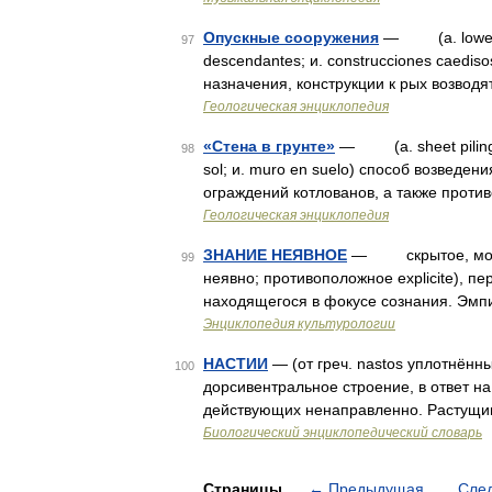
Опускные сооружения
— (a. lowered 
97
descendantes; и. construcciones caedis
назначения, конструкции к рых возвод
Геологическая энциклопедия
«Стена в грунте»
— (a. sheet piling, 
98
sol; и. muro en suelo) способ возведе
ограждений котлованов, a также проти
Геологическая энциклопедия
ЗНАНИЕ НЕЯВНОЕ
— скрытое, молчали
99
неявно; противоположное explicite), пе
находящегося в фокусе сознания. Эмп
Энциклопедия культурологии
НАСТИИ
— (от греч. nastos уплотнённ
100
дорсивентральное строение, в ответ на
действующих ненаправленно. Растущи
Биологический энциклопедический словарь
Страницы
←
Предыдущая
Сле