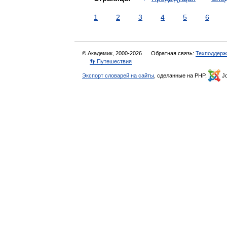
1
2
3
4
5
6
© Академик, 2000-2026
Обратная связь:
Техподдерж
👣 Путешествия
Экспорт словарей на сайты
, сделанные на PHP,
Jo