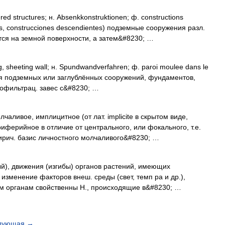
structures; н. Absenkkonstruktionen; ф. constructions
os, construcciones descendientes) подземные сооружения разл.
ятся на земной поверхности, a затем&#8230; …
sheeting wall; н. Spundwandverfahren; ф. paroi moulee dans le
ния подземных или заглублённых сооружений, фундаментов,
вофильтрац. завес c&#8230; …
вое, имплицитное (от лат. implicite в скрытом виде,
риферийное в отличие от центрального, или фокального, т.е.
ирич. базис личностного молчаливого&#8230; …
ый), движения (изгибы) органов растений, имеющих
 изменение факторов внеш. среды (свет, темп pa и др.),
м органам свойственны Н., происходящие в&#8230; …
дующая
→