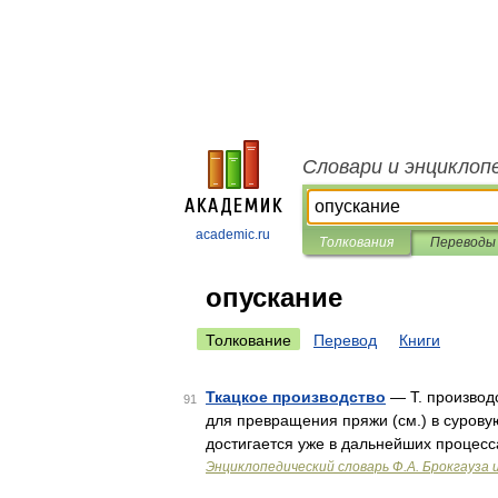
Словари и энциклоп
academic.ru
Толкования
Переводы
опускание
Толкование
Перевод
Книги
Ткацкое производство
— Т. производ
91
для превращения пряжи (см.) в сурову
достигается уже в дальнейших процесс
Энциклопедический словарь Ф.А. Брокгауза 