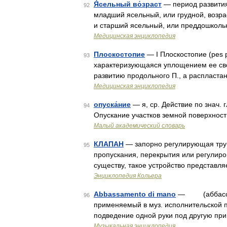
Я́сельный во́зраст
— период развития 
92
младший ясельный, или грудной, возрас
и старший ясельный, или преддошкольны
Медицинская энциклопедия
Плоскостопие
— I Плоскостопие (pes 
93
характеризующаяся уплощением ее сво
развитию продольного П., а распласта
Медицинская энциклопедия
опуска́ние
— я, ср. Действие по знач. 
94
Опускание участков земной поверхнос
Малый академический словарь
КЛАПАН
— запорно регулирующая труб
95
пропускания, перекрытия или регулиров
существу, такое устройство представл
Энциклопедия Кольера
Abbassamento di mano
— (аббассамйн
96
применяемый в муз. исполнительской п
подведение одной руки под другую при
Музыкальная энциклопедия