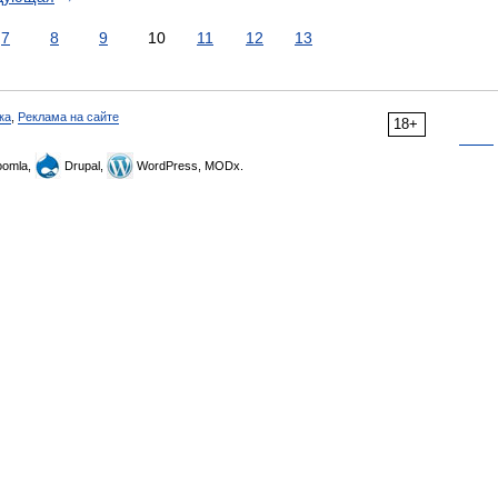
7
8
9
10
11
12
13
ка
,
Реклама на сайте
18+
omla,
Drupal,
WordPress, MODx.