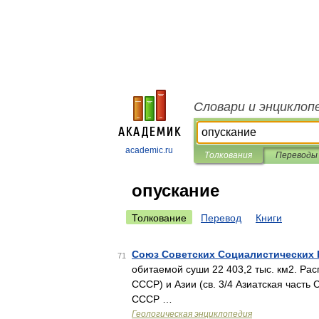
Словари и энциклоп
academic.ru
Толкования
Переводы
опускание
Толкование
Перевод
Книги
Союз Советских Социалистических 
71
обитаемой суши 22 403,2 тыс. км2. Pас
CCCP) и Aзии (св. 3/4 Aзиатская часть 
CCCP …
Геологическая энциклопедия