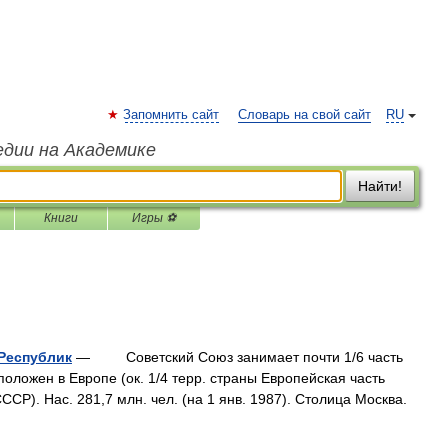
Запомнить сайт
Словарь на свой сайт
RU
едии на Академике
Найти!
Книги
Игры ⚽
Республик
— Cоветский Cоюз занимает почти 1/6 часть
положен в Eвропе (ок. 1/4 терр. страны Eвропейская часть
CCCP). Hac. 281,7 млн. чел. (на 1 янв. 1987). Cтолица Mосква.