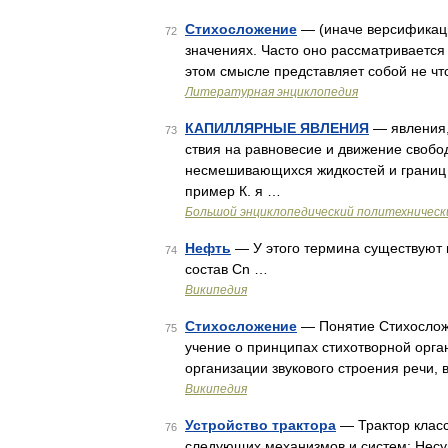
Стихосложение
— (иначе версификация
72
значениях. Часто оно рассматривается 
этом смысле представляет собой не что
Литературная энциклопедия
КАПИЛЛЯРНЫЕ ЯВЛЕНИЯ
— явления,
73
ствия на равновесие и движение свобо
несмешивающихся жидкостей и границ
пример К. я …
Большой энциклопедический политехническ
Нефть
— У этого термина существуют и
74
состав Сn …
Википедия
Стихосложение
— Понятие Стихосложе
75
учение о принципах стихотворной орган
организации звукового строения речи, 
Википедия
Устройство трактора
— Трактор класс
76
следующих механизмов и систем: Несущ