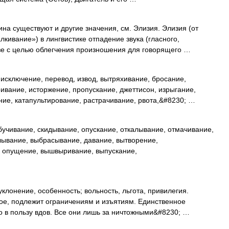
на существуют и другие значения, см. Элизия. Элизия (от
лкивание») в лингвистике отпадение звука (гласного,
азе с целью облегчения произношения для говорящего …
исключение, перевод, извод, вытряхивание, бросание,
вание, исторжение, пропускание, джеттисон, изрыгание,
ние, катапультирование, растрачивание, рвота,&#8230; …
учивание, скидывание, опускание, откалывание, отмачивание,
лывание, выбрасывание, давание, вытворение,
, опущение, вышвыривание, выпускание,
клонение, особенность; вольность, льгота, привилегия.
ое, подлежит ограничениям и изъятиям. Единственное
 в пользу вдов. Все они лишь за ничтожными&#8230; …