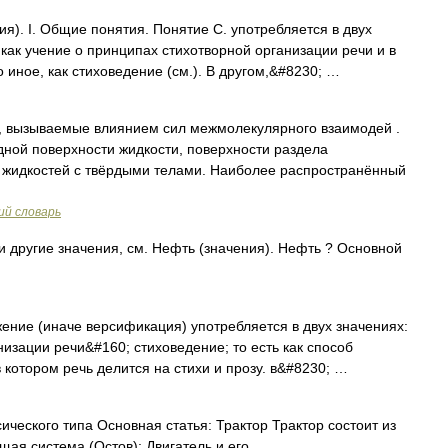
). I. Общие понятия. Понятие С. употребляется в двух
как учение о принципах стихотворной организации речи и в
 иное, как стиховедение (см.). В другом,&#8230; …
 вызываемые влиянием сил межмолекулярного взаимодей .
дной поверхности жидкости, поверхности раздела
 жидкостей с твёрдыми телами. Наиболее распространённый
ий словарь
 другие значения, см. Нефть (значения). Нефть ? Основной
ние (иначе версификация) употребляется в двух значениях:
изации речи&#160; стиховедение; то есть как способ
в котором речь делится на стихи и прозу. в&#8230; …
ического типа Основная статья: Трактор Трактор состоит из
ая система (Остов); Двигатель и его …