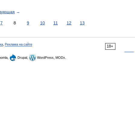
дующая
→
7
8
9
10
11
12
13
ка
,
Реклама на сайте
18+
omla,
Drupal,
WordPress, MODx.