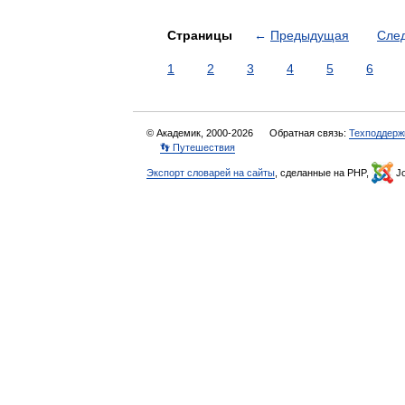
Страницы
←
Предыдущая
Сле
1
2
3
4
5
6
© Академик, 2000-2026
Обратная связь:
Техподдерж
👣 Путешествия
Экспорт словарей на сайты
, сделанные на PHP,
Jo