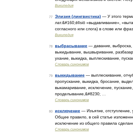
Википедия
Элизия (лингвистика)
— У этого терми
77
лат.&#160;ēlīsiō «выдавливание», «выта
согласного или слога) в слове или фр
Википедия
выбрасывание
— давание, выброска, 
78
выкидывание, вышвыривание, разбазари
ухание, выкидка, выплескивание, пуска
Словарь синонимов
выкидывание
— выплескивание, отчуб
79
пропускание, выкидка, бросание, выде
выкамаривание, исключение, пускание
проделывание,&#8230; …
Словарь синонимов
исключение
— Изъятие, отступление, у
80
Общее правило, в сей статье изложенн
исключение из общего правила сделано
Словарь синонимов